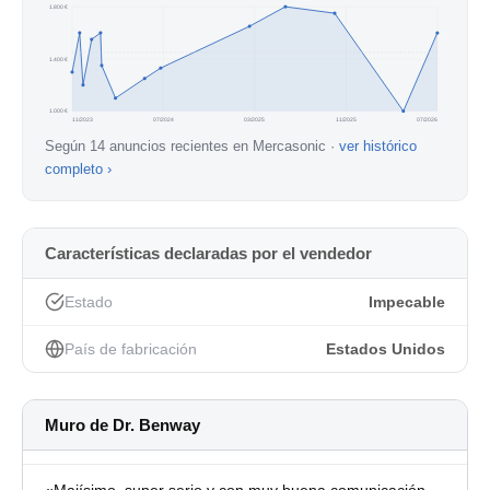
1.800 €
1.400 €
1.000 €
11/2023
07/2024
03/2025
11/2025
07/2026
Según 14 anuncios recientes en Mercasonic ·
ver histórico
completo ›
Características declaradas por el vendedor
Estado
Impecable
País de fabricación
Estados Unidos
Muro de Dr. Benway
«Majísimo, super serio y con muy buena comunicación