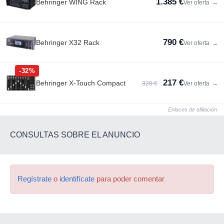
1.385 €
Behringer WING Rack
Ver oferta
→
790 €
Behringer X32 Rack
Ver oferta
→
-32%
217 €
Behringer X-Touch Compact
320 €
Ver oferta
→
Enlaces de afiliación
CONSULTAS SOBRE EL ANUNCIO
Regístrate
o
identifícate
para poder comentar