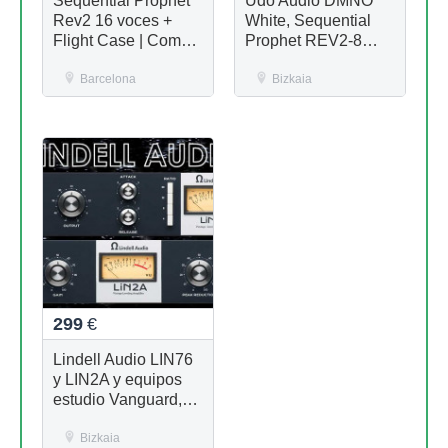
Sequential Prophet
Udo Audio DMNO
Rev2 16 voces +
White, Sequential
Flight Case | Como
Prophet REV2-8
nuevo
Module, Prophet 10
Barcelona
Module, Pro 3, Erica
Bizkaia
HEXDRUM, Arturia
V Collection 11
299
€
Lindell Audio LIN76
y LIN2A y equipos
estudio Vanguard,
Golden Age
Premiere,
Bizkaia