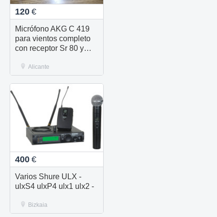
120
€
Micrófono AKG C 419
para vientos completo
con receptor Sr 80 y
emisor pt 80 lo vendo
todo junto
Alicante
400
€
Varios Shure ULX -
ulxS4 ulxP4 ulx1 ulx2 -
Bizkaia