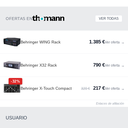
OFERTAS EN
VER TODAS
1.385 €
Behringer WING Rack
Ver oferta
→
790 €
Behringer X32 Rack
Ver oferta
→
-32%
217 €
Behringer X-Touch Compact
320 €
Ver oferta
→
Enlaces de afiliación
USUARIO