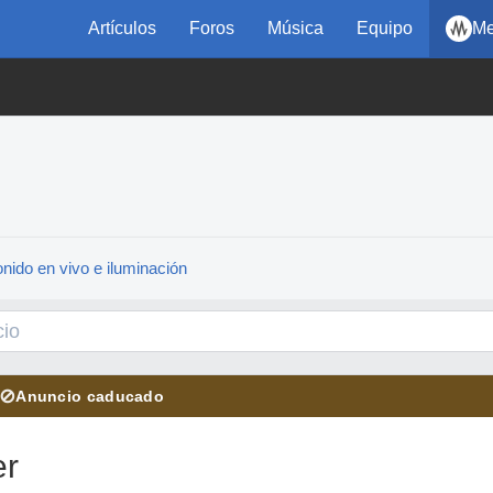
Artículos
Foros
Música
Equipo
Me
nido en vivo e iluminación
⊘
Anuncio caducado
er