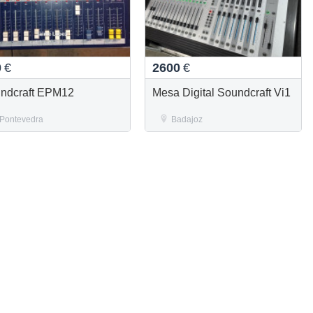
0
€
2600
€
ndcraft EPM12
Mesa Digital Soundcraft Vi1
Pontevedra
Badajoz