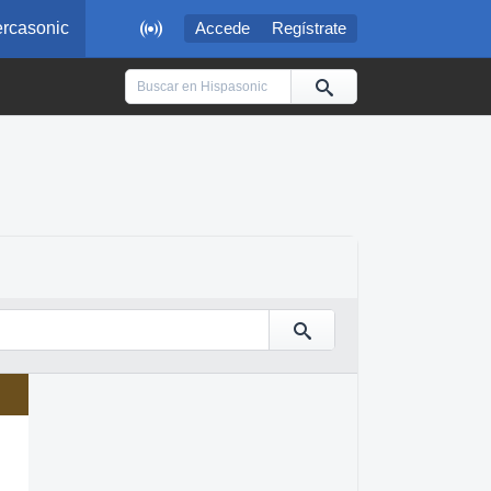

rcasonic
Accede
Regístrate