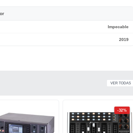
tobús
or
Impecable
or fader
2019
VER TODAS
-32%