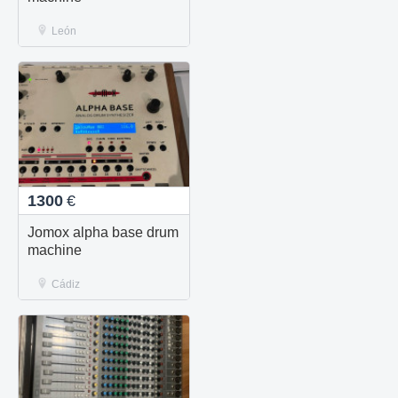
León
1300
€
Jomox alpha base drum
machine
Cádiz