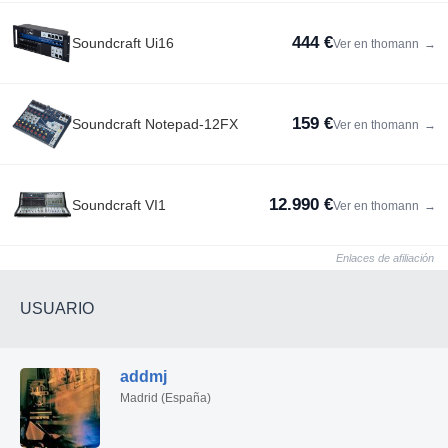
444 €
Soundcraft Ui16
Ver en thomann
→
159 €
Soundcraft Notepad-12FX
Ver en thomann
→
12.990 €
Soundcraft VI1
Ver en thomann
→
Enlaces de afiliación
USUARIO
addmj
Madrid (España)