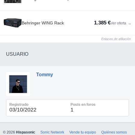
1.385 €
Behringer WING Rack
Ver oferta
→
Enlaces de afiliación
USUARIO
Tommy
Registrado
Posts en foros
03/10/2022
1
© 2026
Hispasonic
Sonic Network
Vende tu equipo
Quiénes somos