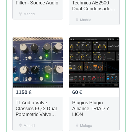
Filter - Source Audio
Technica AE2500
Dual Condensador +
Madrid
dinámico
Madrid
1150
€
60
€
TL Audio Valve
Plugins Plugin
Classics EQ-2 Dual
Alliance TRIAD Y
Parametric Valve
LION
Equaliser
Madrid
Málaga