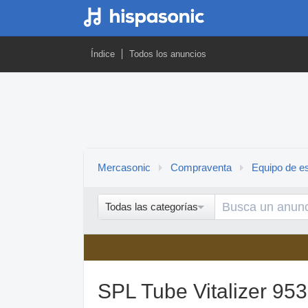
Índice
Todos los anuncios
Mercasonic
Compraventa
Equipo de es
Todas las categorías
SPL Tube Vitalizer 95