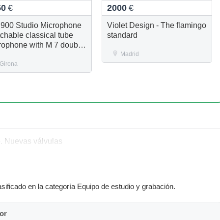
50
€
2000
€
900 Studio Microphone
Violet Design - The flamingo
tchable classical tube
standard
rophone with M 7 double
brane capsule
Madrid
Girona
o. Nuevas válvulas
sificado en la categoría Equipo de estudio y grabación.
or