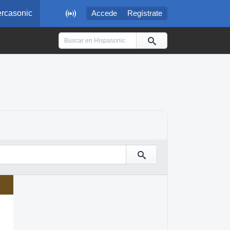

rcasonic
Accede
Regístrate