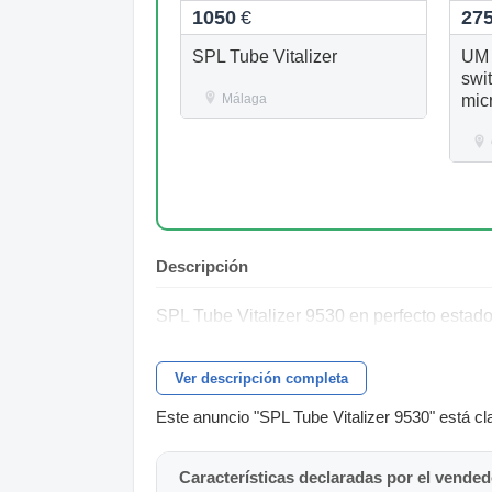
1050
€
27
SPL Tube Vitalizer
UM 
swi
Málaga
mic
mem
Descripción
SPL Tube Vitalizer 9530 en perfecto estad
Ver descripción completa
Este anuncio "SPL Tube Vitalizer 9530" está cla
Características declaradas por el vended