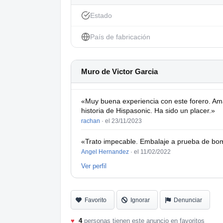
Estado
País de fabricación
Muro de Victor Garcia
«Muy buena experiencia con este forero. Amab
historia de Hispasonic. Ha sido un placer.»
rachan
·
el 23/11/2023
«Trato impecable. Embalaje a prueba de bom
Angel Hernandez
·
el 11/02/2022
Ver perfil
Favorito
Ignorar
Denunciar
♥
4
personas tienen este anuncio en favoritos