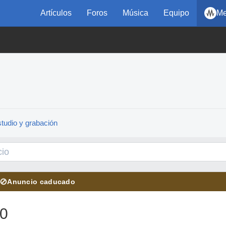
Artículos
Foros
Música
Equipo
Me
tudio y grabación
⊘
Anuncio caducado
30