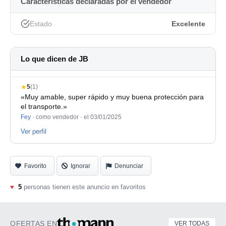
Características declaradas por el vendedor
los armónicos y el peso en graves que solo te da una
buena válvula. Espectacular en voces masculinas,
Estado
Excelente
guitarras acústicas y como room mic.
Oportunidad única para hacerte con un micrófono de
Lo que dicen de JB
altísima gama de entrega inmediata. Estado impecable
10/10.
★
5
(1)
Hago envíos a cargo del comprador con embalaje a
«Muy amable, super rápido y muy buena protección para
el transporte.»
prueba de bombas.
Fey
· como vendedor ·
el 03/01/2025
Ver perfil
Favorito
Ignorar
Denunciar
♥
5
personas tienen este anuncio en favoritos
OFERTAS EN
VER TODAS