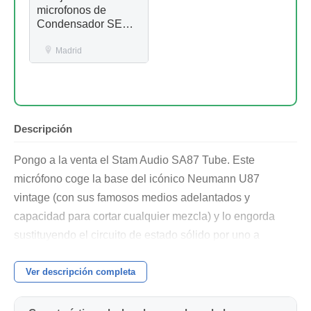
microfonos de
Condensador SE
4400a
Madrid
Descripción
Pongo a la venta el Stam Audio SA87 Tube. Este
micrófono coge la base del icónico Neumann U87
vintage (con sus famosos medios adelantados y
capacidad para cortar cualquier mezcla) y lo engorda
sustituyendo el circuito de estado sólido por uno a
válvulas.
Ver descripción completa
El resultado es un micrófono todoterreno increíble. Tienes
la articulación de un 87 pero con la compresión natural,