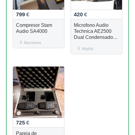
799
€
420
€
Compresor Stam
Microfono Audio
Audio SA4000
Technica AE2500
Dual Condensador +
Barcelona
dinámico
Madrid
725
€
Pareja de