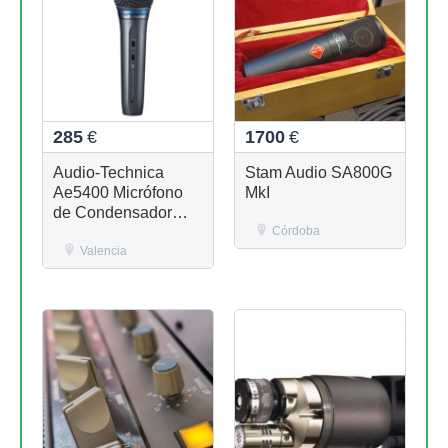
285
€
1700
€
Audio-Technica
Stam Audio SA800G
Ae5400 Micrófono
MkI
de Condensador
Cardioide
Córdoba
Valencia