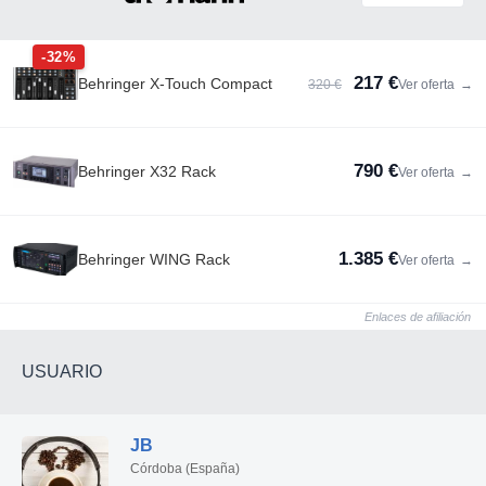
-32%
217 €
Behringer X-Touch Compact
320 €
Ver oferta
→
790 €
Behringer X32 Rack
Ver oferta
→
1.385 €
Behringer WING Rack
Ver oferta
→
Enlaces de afiliación
USUARIO
JB
Córdoba (España)