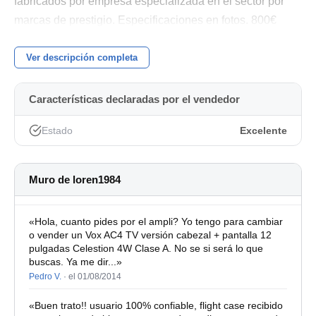
fabricados por empresa especializada en el sector por
marcas de prestigio. Especificaciones en fotos. 800€
unidad.SE PUEDEN VENDER SIN CONO A 550€
UNIDAD. NO NEGOCIABLE.
Ver descripción completa
Características declaradas por el vendedor
Estado
Excelente
Muro de loren1984
«Hola, cuanto pides por el ampli? Yo tengo para cambiar
o vender un Vox AC4 TV versión cabezal + pantalla 12
pulgadas Celestion 4W Clase A. No se si será lo que
buscas. Ya me dir...»
Pedro V.
·
el 01/08/2014
«Buen trato!! usuario 100% confiable, flight case recibido