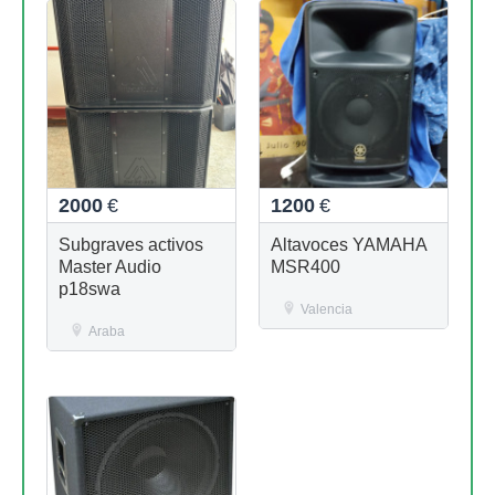
2000
€
1200
€
Subgraves activos
Altavoces YAMAHA
Master Audio
MSR400
p18swa
Valencia
Araba