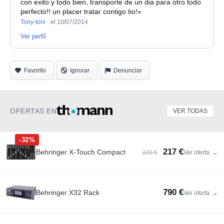
con exito y todo bien, transporte de un dia para otro todo
perfecto!! un placer tratar contigo tio!»
Tony-toni
·
el 10/07/2014
Ver perfil
Favorito
Ignorar
Denunciar
OFERTAS EN
VER TODAS
-32%
217 €
Behringer X-Touch Compact
320 €
Ver oferta
→
790 €
Behringer X32 Rack
Ver oferta
→