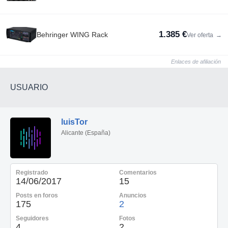
1.385 €
Behringer WING Rack
Ver oferta
→
Enlaces de afiliación
USUARIO
luisTor
Alicante (España)
Registrado
Comentarios
14/06/2017
15
Posts en foros
Anuncios
175
2
Seguidores
Fotos
4
2