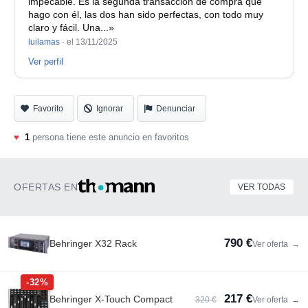
impecable. Es la segunda transacción de compra que
Lo que sea por privado.
hago con él, las dos han sido perfectas, con todo muy
claro y fácil. Una...»
Envio a península incluido.
luilamas
·
el 13/11/2025
Ver perfil
Más artículos en venta en mi perfil!
Favorito
Ignorar
Denunciar
♥
1
persona tiene este anuncio en favoritos
OFERTAS EN
VER TODAS
790 €
Behringer X32 Rack
Ver oferta
→
-32%
217 €
Behringer X-Touch Compact
320 €
Ver oferta
→