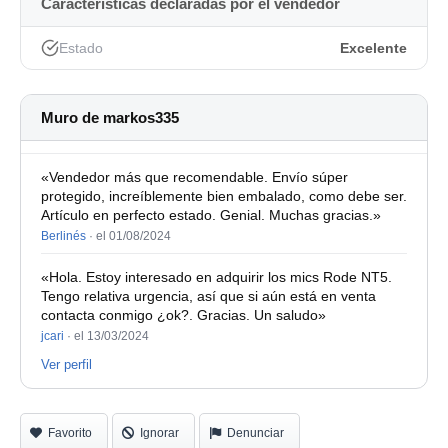
Características declaradas por el vendedor
Incluye manual, control remoto y un lote de cintas nuevas
a estrenar.
Estado
Excelente
Paso fotos a gente realmente interesada.
Cambio por algo que me interese.
Muro de markos335
Saludos.
«Vendedor más que recomendable. Envío súper
protegido, increíblemente bien embalado, como debe ser.
Artículo en perfecto estado. Genial. Muchas gracias.»
Berlinés
·
el 01/08/2024
«Hola. Estoy interesado en adquirir los mics Rode NT5.
Tengo relativa urgencia, así que si aún está en venta
contacta conmigo ¿ok?. Gracias. Un saludo»
jcari
·
el 13/03/2024
Ver perfil
Favorito
Ignorar
Denunciar