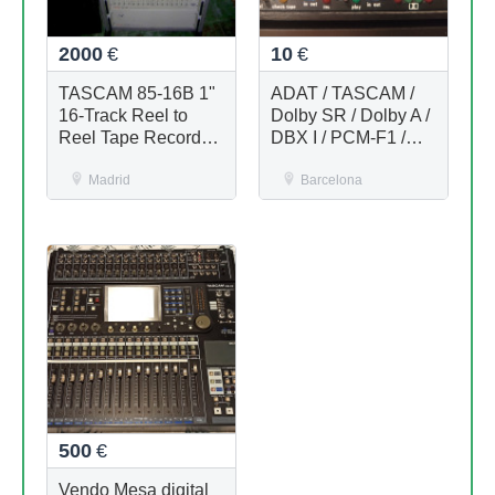
2000
€
10
€
TASCAM 85-16B 1"
ADAT / TASCAM /
16-Track Reel to
Dolby SR / Dolby A /
Reel Tape Recorder
DBX I / PCM-F1 /
1980s
DAT / CINTA...
Madrid
Barcelona
500
€
Vendo Mesa digital