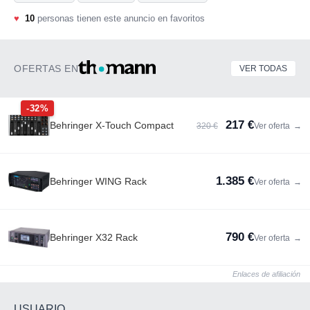
♥
10
personas tienen este anuncio en favoritos
OFERTAS EN
VER TODAS
-32%
217 €
Behringer X-Touch Compact
320 €
Ver oferta
→
1.385 €
Behringer WING Rack
Ver oferta
→
790 €
Behringer X32 Rack
Ver oferta
→
Enlaces de afiliación
USUARIO