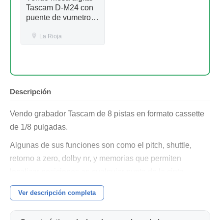
Tascam D-M24 con
puente de vumetros
y dos salidas ADAT
La Rioja
Descripción
Vendo grabador Tascam de 8 pistas en formato cassette
de 1/8 pulgadas.
Algunas de sus funciones son como el pitch, shuttle,
retorno a zero, dolby nr, y memorias que permiten
localizar posiciones en cualquier punto de la cinta.
Se encuentra en muy buen estado y funcionando.
Ver descripción completa
Ésta unidad se puede montar en un rack de 19 pulgadas.