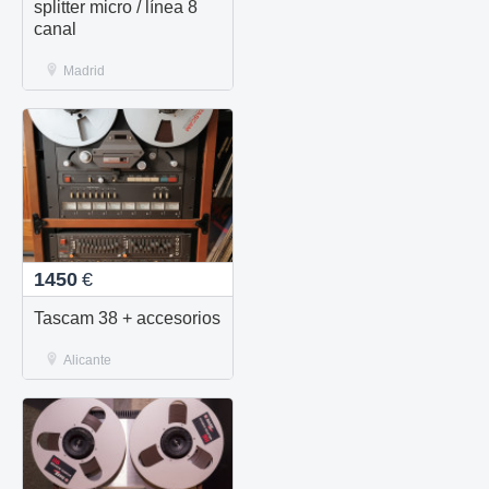
splitter micro / línea 8
canal
Madrid
1450
€
Tascam 38 + accesorios
Alicante