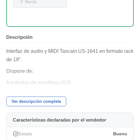
Murcia
Descripción
Interfaz de audio y MIDI Tascam US-1641 en formato rack
de 19”.
Dispone de:
8 entradas de micrófono XLR
6 entradas de línea adicionales
Ver descripción completa
Entrada de instrumento
4 salidas de línea
Características declaradas por el vendedor
Salida de auriculares
Estado
Bueno