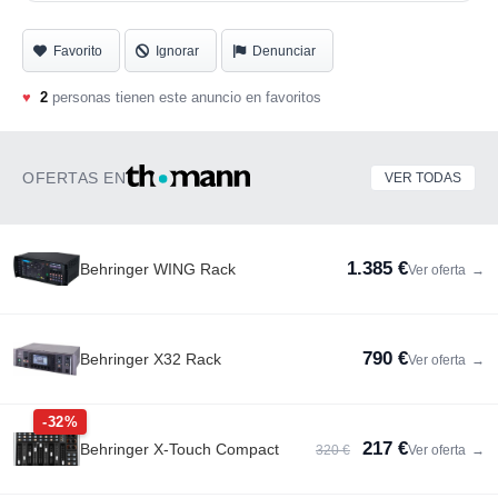
MIDI In/Out
Entrada y salida digital S/PDIF
Favorito
Ignorar
Denunciar
Alimentación phantom 48 V
♥
2
personas tienen este anuncio en favoritos
Resolución de hasta 24 bit / 96 kHz
Funciona correctamente. Algunos potenciómetros rascan
OFERTAS EN
VER TODAS
ligeramente al girarlos, aunque una vez ajustados
funcionan con normalidad.
Presenta marcas normales de uso. Se entrega con cable
1.385 €
Behringer WING Rack
Ver oferta
→
de alimentación.
Importante: es un modelo antiguo, por lo que conviene
790 €
Behringer X32 Rack
Ver oferta
→
comprobar previamente la compatibilidad de los drivers
con el sistema operativo.
-32%
217 €
Behringer X-Touch Compact
320 €
Ver oferta
→