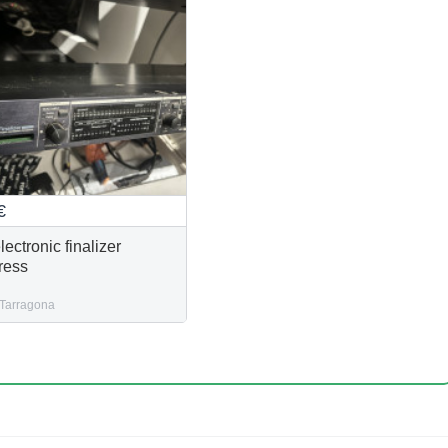
€
lectronic finalizer
ress
Tarragona