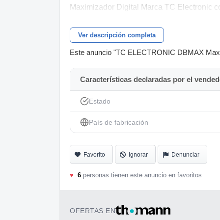
Maximizador Digital Marca TC Electronic 
Ver descripción completa
Este anuncio "TC ELECTRONIC DBMAX Maximizer
Características declaradas por el vended
Estado
País de fabricación
Favorito
Ignorar
Denunciar
♥
6
personas tienen este anuncio en favoritos
OFERTAS EN