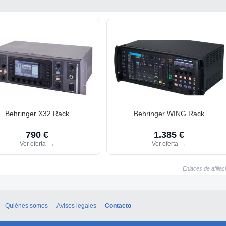
Behringer X32 Rack
Behringer WING Rack
790 €
1.385 €
Ver oferta
→
Ver oferta
→
Enlaces de afiliac
Quiénes somos
Avisos legales
Contacto