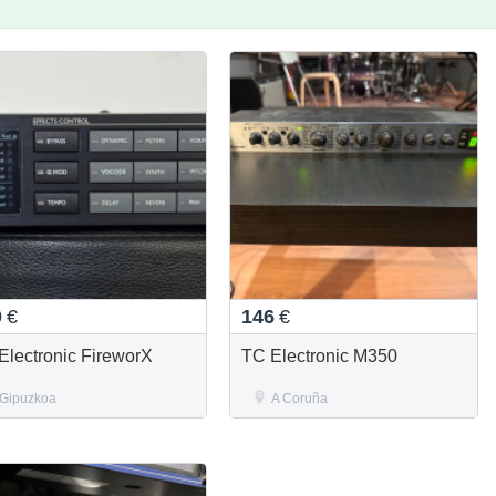
0
€
146
€
Electronic FireworX
TC Electronic M350
Gipuzkoa
A Coruña