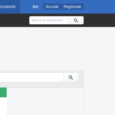

rcasonic
Accede
Regístrate