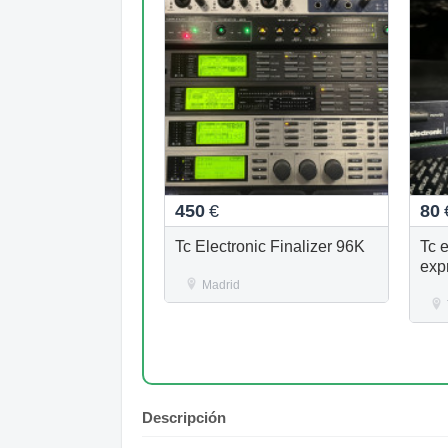
450
€
80
Tc Electronic Finalizer 96K
Tc e
exp
Madrid
Descripción