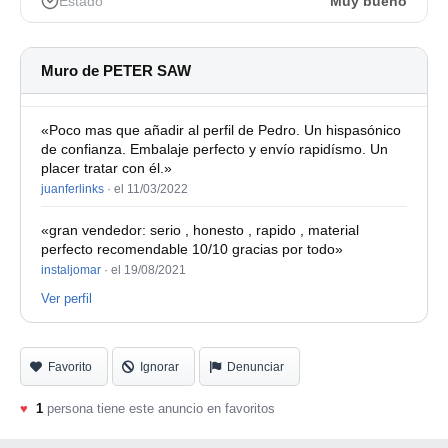
Estado
Muy bueno
funcionamiento lógico a través de la intuitiva interfaz de
usuario le permitirá configurar una serie de sonidos de
calidad
Muro de PETER SAW
«Poco mas que añadir al perfil de Pedro. Un hispasónico
de confianza. Embalaje perfecto y envío rapidísmo. Un
placer tratar con él.»
juanferlinks
·
el 11/03/2022
«gran vendedor: serio , honesto , rapido , material
perfecto recomendable 10/10 gracias por todo»
instaljomar
·
el 19/08/2021
Ver perfil
Favorito
Ignorar
Denunciar
♥
1
persona tiene este anuncio en favoritos