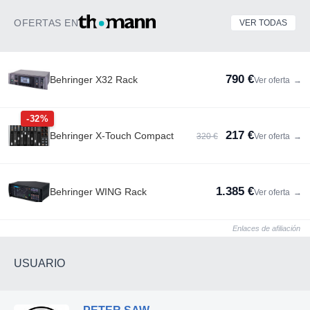
OFERTAS EN
VER TODAS
790 €
Behringer X32 Rack
Ver oferta
→
-32%
217 €
Behringer X-Touch Compact
320 €
Ver oferta
→
1.385 €
Behringer WING Rack
Ver oferta
→
Enlaces de afiliación
USUARIO