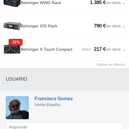
1.385 €
Behringer WING Rack
Ver oferta
→
790 €
Behringer X32 Rack
Ver oferta
→
-32%
217 €
Behringer X-Touch Compact
320 €
Ver oferta
→
Enlaces de afiliación
USUARIO
Francisco Gomez
Sevilla (España)
Registrado