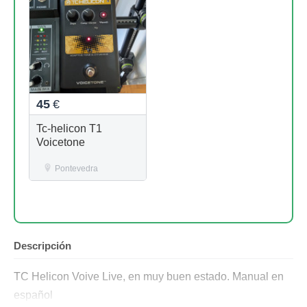
45
€
Tc-helicon T1
Voicetone
Pontevedra
Descripción
TC Helicon Voive Live, en muy buen estado. Manual en
español