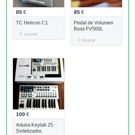
85
€
85
€
TC Helicon C1
Pedal de Volumen
Boss FV500L
Alicante
Alicante
100
€
Arturia Keylab 25
Sintetizador,