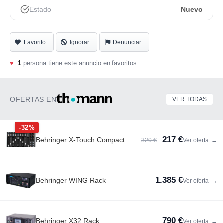
Estado
Nuevo
Sección de impulsión con control de impulsión, control de
tono de 3 bandas e interruptor apretado
El control de mezcla determina la profundidad y la
Favorito
Ignorar
Denunciar
relación de transmisión
♥
1
persona tiene este anuncio en favoritos
control de volumen
Interruptor de pedal de bypass
OFERTAS EN
VER TODAS
Carcasa metálica compacta
-32%
Funcionamiento con batería de 9 V o con adaptador
217 €
Behringer X-Touch Compact
320 €
Ver oferta
→
(incluido)
1.385 €
Behringer WING Rack
Ver oferta
→
790 €
Behringer X32 Rack
Ver oferta
→