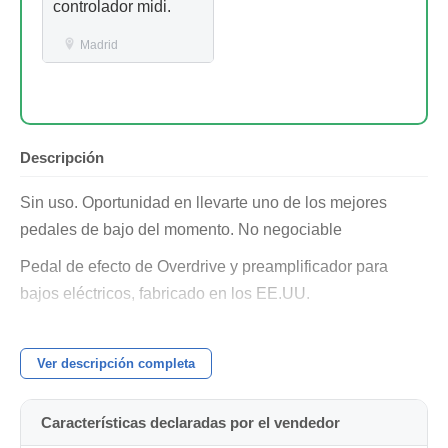
controlador midi.
Madrid
Descripción
Sin uso. Oportunidad en llevarte uno de los mejores
pedales de bajo del momento. No negociable
Pedal de efecto de Overdrive y preamplificador para
bajos eléctricos, fabricado en los EE.UU.
Modelo de la firma de Geddy Lee (Rush)
Ver descripción completa
Circuito analógico SansAmp
Dos sonidos paralelos y libremente mezclables: Studio
Características declaradas por el vendedor
Clean (Deep) y Dirty (Drive)