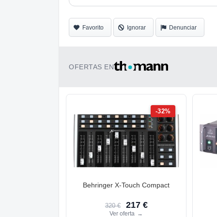
Favorito
Ignorar
Denunciar
OFERTAS EN
-32%
Behringer X-Touch Compact
217 €
320 €
Ver oferta
→