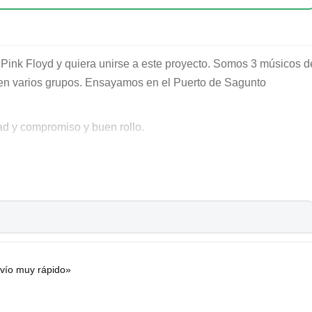
 Pink Floyd y quiera unirse a este proyecto. Somos 3 músicos d
 en varios grupos. Ensayamos en el Puerto de Sagunto
d y compromiso y buen rollo.
 para empastar.
erlo bien. Sin prisa pero sin pausa.
nvío muy rápido»