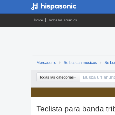
Índice
Todos los anuncios
Mercasonic
Se buscan músicos
Se bus
Todas las categorías
Teclista para banda tri