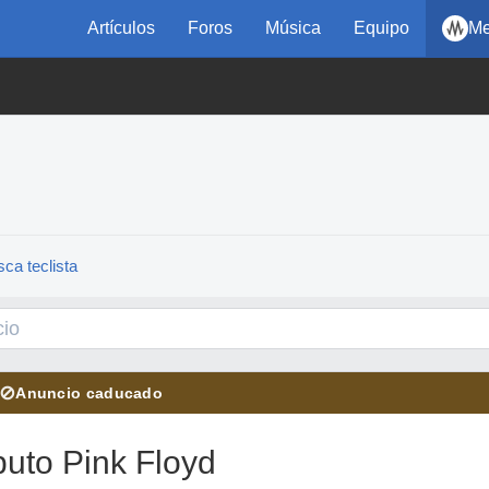
Artículos
Foros
Música
Equipo
Me
ca teclista
⊘
Anuncio caducado
buto Pink Floyd