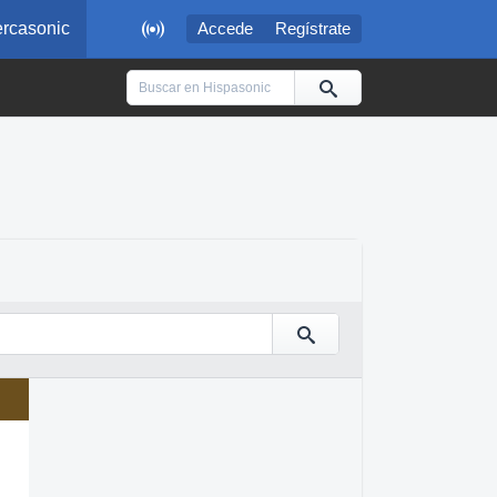

rcasonic
Accede
Regístrate