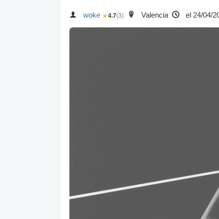
woke
Valencia
el 24/04/2
★
4.7
(3)