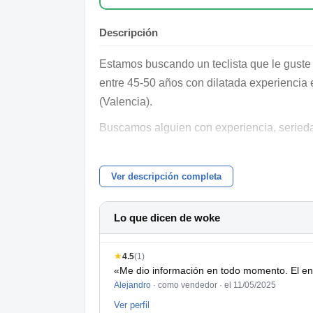
Descripción
Estamos buscando un teclista que le guste
entre 45-50 años con dilatada experiencia
(Valencia).
Buscamos alguien con experiencia, serieda
Se trata de ensayar en casa e ir quedando
Ver descripción completa
Es un proyecto a medio/largo plazo para hac
Lo que dicen de woke
★
4.5
(1)
«Me dio información en todo momento. El e
Alejandro
· como vendedor ·
el 11/05/2025
Ver perfil