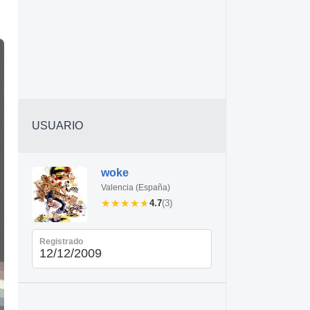
USUARIO
woke
Valencia (España)
★★★★★
★★★★★
4.7
(3)
Registrado
12/12/2009