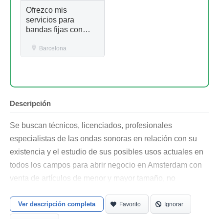
Ofrezco mis
servicios para
bandas fijas con
trabajo
Barcelona
Descripción
Se buscan técnicos, licenciados, profesionales
especialistas de las ondas sonoras en relación con su
existencia y el estudio de sus posibles usos actuales en
todos los campos para abrir negocio en Amsterdam con
venta de artículos de menor y mayor tamaño, no
altavoces, que tengan ondas sonoras útiles y no solo
para el cerebro humano y trabajar desde casa y/o en
Ver descripción completa
Favorito
Ignorar
algún local en Amsterdam. Precio a convenir.