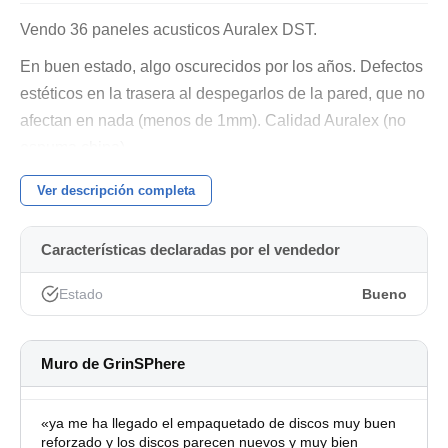
Vendo 36 paneles acusticos Auralex DST.
En buen estado, algo oscurecidos por los años. Defectos
estéticos en la trasera al despegarlos de la pared, que no
afectan en nada (menos de 1mm). Calidad Auralex (no
espuma china).
- Auralex Acoustics Roominators D 36-DST Purple (305 x
Ver descripción completa
305 x 50mm x panel)
⚠️ algunos cortados para crear formas diferentes
Características declaradas por el vendedor
✅ 18 paneles DST-112 (gris carbón) - 50€
Estado
Bueno
✅ 18 paneles DST-114 (púrpura) - 60€
✅ 36 paneles - 95€
Muro de GrinSPhere
📍Entrega en mano en Madrid centro donde se pueden
ver sin problemas. Envios a parte ya que no pesan pero
«ya me ha llegado el empaquetado de discos muy buen
reforzado y los discos parecen nuevos y muy bien