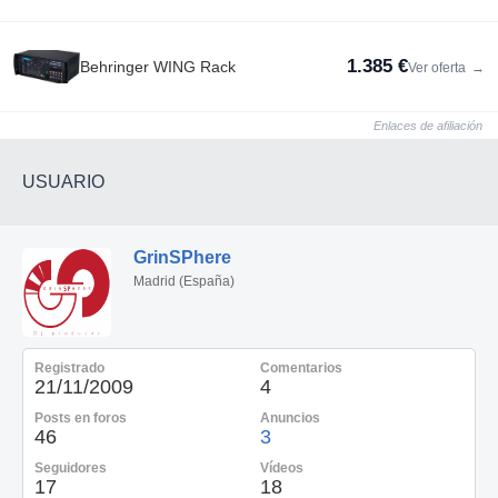
1.385 €
Behringer WING Rack
Ver oferta
→
Enlaces de afiliación
USUARIO
GrinSPhere
Madrid (España)
Registrado
Comentarios
21/11/2009
4
Posts en foros
Anuncios
46
3
Seguidores
Vídeos
17
18