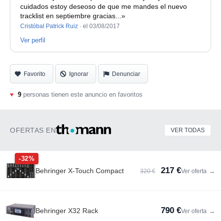
si son voluminosos
cuidados estoy deseoso de que me mandes el nuevo
tracklist en septiembre gracias...»
Cristóbal Patrick Ruiz
·
el 03/08/2017
Ver perfil
Favorito
Ignorar
Denunciar
♥
9
personas tienen este anuncio en favoritos
OFERTAS EN
VER TODAS
-32%
217 €
Behringer X-Touch Compact
320 €
Ver oferta
→
790 €
Behringer X32 Rack
Ver oferta
→