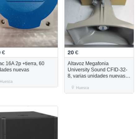
0
€
20
€
ac 16A 2p +tierra, 60
Altavoz Megafonia
dades nuevas
University Sound CFID-32-
8, varias unidades nuevas
Huesca
disponibles
Huesca