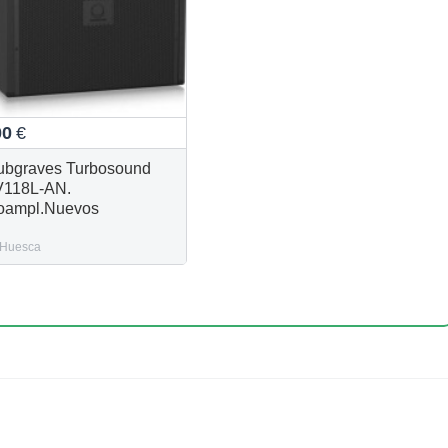
00
€
ubgraves Turbosound
118L-AN.
oampl.Nuevos
Huesca