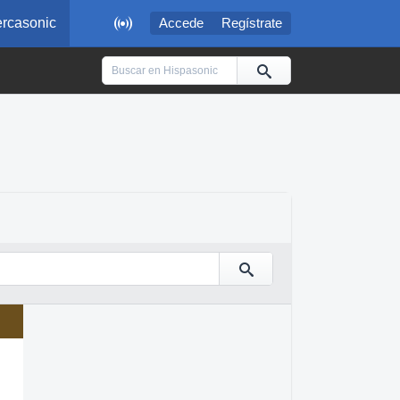

rcasonic
Accede
Regístrate