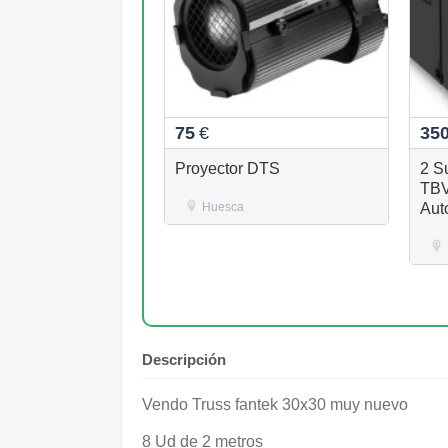
75
€
35
Proyector DTS
2 S
TBV
Huesca
Aut
Descripción
Vendo Truss fantek 30x30 muy nuevo
8 Ud de 2 metros