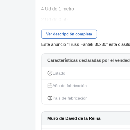
4 Ud de 1 metro
2 Ud de 0.50
4 Ud Base 30x30
Ver descripción completa
Este anuncio "Truss Fantek 30x30" está clasifi
Características declaradas por el vended
Estado
Año de fabricación
País de fabricación
Muro de David de la Reina