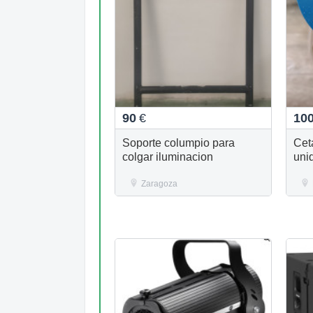
90
€
10
Soporte columpio para
Cet
colgar iluminacion
uni
Zaragoza