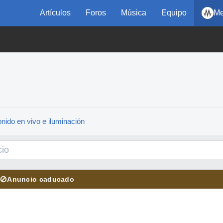
Artículos
Foros
Música
Equipo
Me
nido en vivo e iluminación
⊘
Anuncio caducado