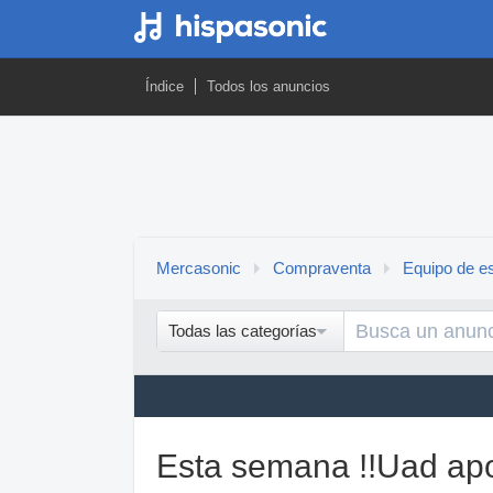
Índice
Todos los anuncios
Mercasonic
Compraventa
Equipo de es
Todas las categorías
Esta semana !!Uad apo