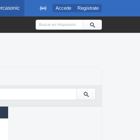

rcasonic
Accede
Regístrate