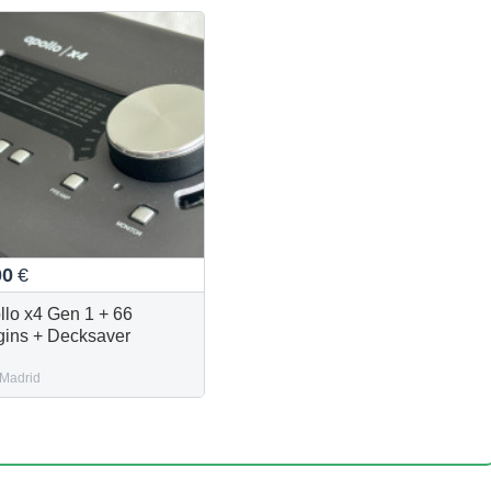
00
€
llo x4 Gen 1 + 66
gins + Decksaver
Madrid