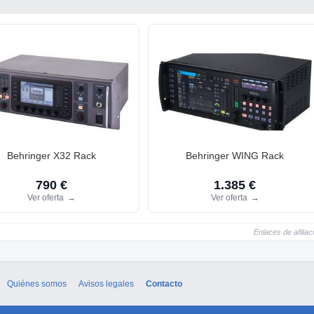
Behringer X32 Rack
Behringer WING Rack
790 €
1.385 €
Ver oferta
→
Ver oferta
→
Enlaces de afiliac
Quiénes somos
Avisos legales
Contacto