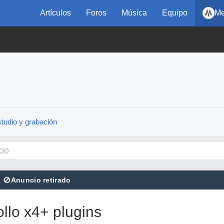
Artículos
Foros
Música
Equipo
Me
tudio y grabación
⊘
Anuncio retirado
llo x4+ plugins