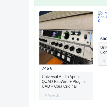
60
Uni
Con
745
€
Universal Audio Apollo
QUAD FireWire + Plugins
UAD + Caja Original
Valencia