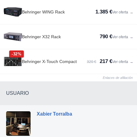
1.385 €
Behringer WING Rack
Ver oferta
→
790 €
Behringer X32 Rack
Ver oferta
→
-32%
217 €
Behringer X-Touch Compact
320 €
Ver oferta
→
Enlaces de afiliación
USUARIO
Xabier Torralba