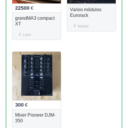
22500
€
Varios módulos
Eurorack
grandMA3 compact
XT
Madrid
León
300
€
Mixer Pioneer DJM-
350