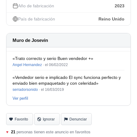
Año de fabricación
2023
SSL UF8 - 2
Serial Number: UF-014603-EEBC107BBD12
País de fabricación
Reino Unido
Una de la unidades tiene un par de pequeños arañazos
estéticos
Muro de Josevin
«Trato correcto y serio Buen vendedor +»
Angel Hernandez
·
el 06/02/2022
«Vendedor serio e implicado El sync funciona perfecto y
enviado bien empaquetado y con celeridad»
serradorsonido
·
el 16/03/2019
Ver perfil
Favorito
Ignorar
Denunciar
♥
21
personas tienen este anuncio en favoritos