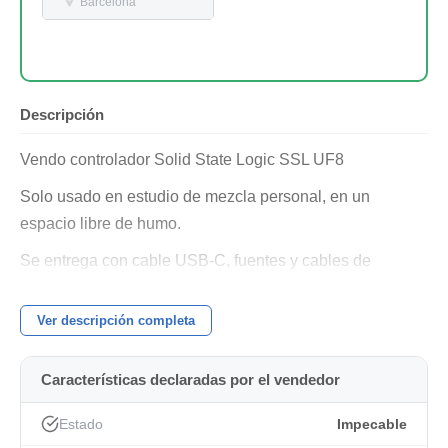
Barcelona
Descripción
Vendo controlador Solid State Logic SSL UF8
Solo usado en estudio de mezcla personal, en un
espacio libre de humo.
Se entrega con cable USB-C, fuentes y cables de
alimentación en sus embalajes originales.
Ver descripción completa
Precio 750€ cada una.
SSL UF8 - 1
Características declaradas por el vendedor
Serial Number: UF-001143-2E7796FDDB61
Estado
Impecable
Dispongo de una segunda unidad