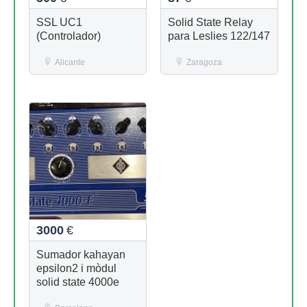
SSL UC1
Solid State Relay
(Controlador)
para Leslies 122/147
Alicante
Zaragoza
3000
€
Sumador kahayan
epsilon2 i mòdul
solid state 4000e