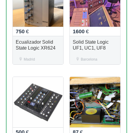
750
€
1600
€
Ecualizador Solid
Solid State Logic
State Logic XR624
UF1, UC1, UF8
Madrid
Barcelona
500
€
87
€