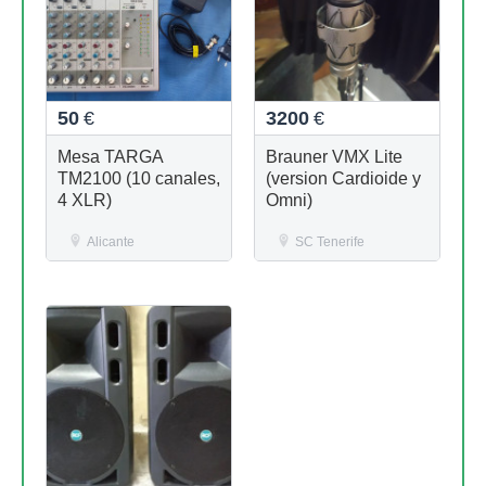
50
€
3200
€
Mesa TARGA
Brauner VMX Lite
TM2100 (10 canales,
(version Cardioide y
4 XLR)
Omni)
Alicante
SC Tenerife