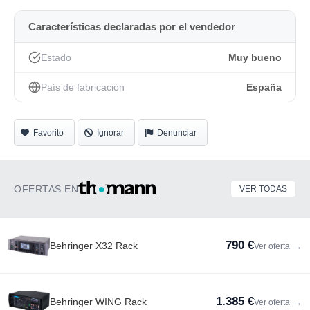
Características declaradas por el vendedor
Estado
Muy bueno
País de fabricación
España
Favorito
Ignorar
Denunciar
OFERTAS EN
VER TODAS
790 €
Behringer X32 Rack
Ver oferta
→
1.385 €
Behringer WING Rack
Ver oferta
→