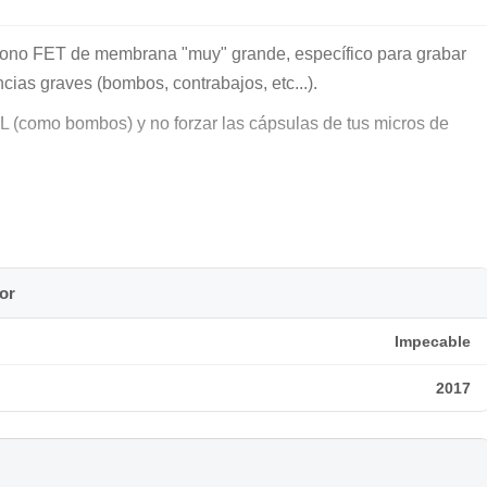
fono FET de membrana "muy" grande, específico para grabar
cias graves (bombos, contrabajos, etc...).
L (como bombos) y no forzar las cápsulas de tus micros de
o libre de humos, con su caja de transporte original. Precio en
or
Impecable
2017