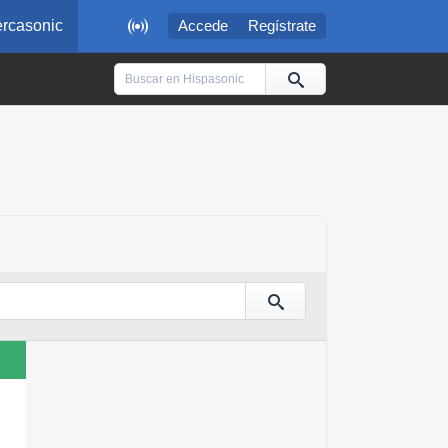

rcasonic
Accede
Regístrate