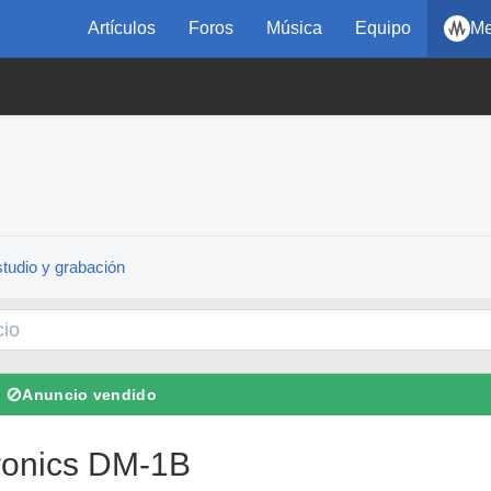
Artículos
Foros
Música
Equipo
Me
tudio y grabación
⊘
Anuncio vendido
ronics DM-1B