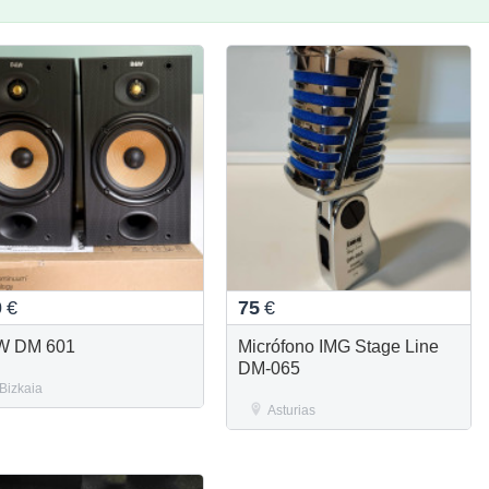
0
€
75
€
W DM 601
Micrófono IMG Stage Line
DM-065
Bizkaia
Asturias