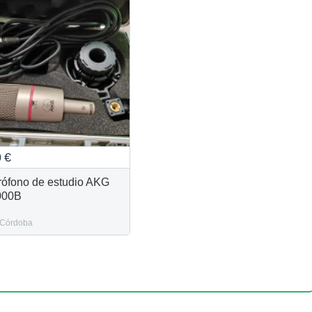
0
€
rófono de estudio AKG
000B
Córdoba