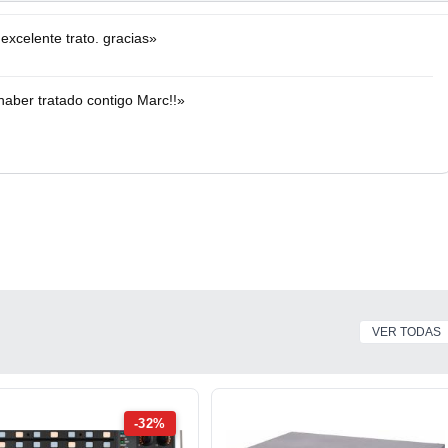
xcelente trato. gracias»
haber tratado contigo Marc!!»
VER TODAS
-32%