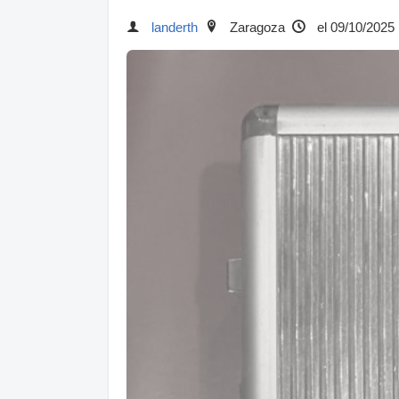
landerth
Zaragoza
el 09/10/2025