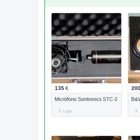
135
€
20
Micrófono Sontronics STC-2
B&
Lugo