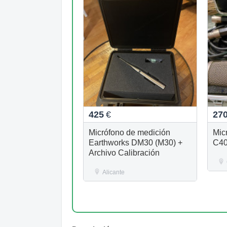
425
€
27
Micrófono de medición
Mic
Earthworks DM30 (M30) +
C4
Archivo Calibración
Alicante