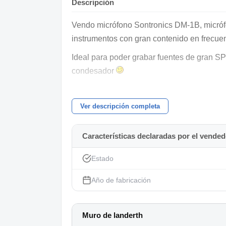
Descripción
Vendo micrófono Sontronics DM-1B, micró
instrumentos con gran contenido en frecuen
Ideal para poder grabar fuentes de gran SP
condesador
Vendo en perfecto estado; siempre en estudi
thomann, 409€.
Ver descripción completa
También aceptaría cambios
Características declaradas por el vended
Estado
Año de fabricación
Muro de landerth