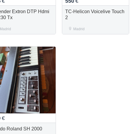
5
€
550
€
ender Extron DTP Hdmi
TC-Helicon Voicelive Touch
230 Tx
2
Madrid
Madrid
0
€
do Roland SH 2000