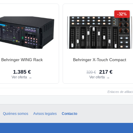
-32%
Behringer WING Rack
Behringer X-Touch Compact
1.385 €
217 €
320 €
Ver oferta
→
Ver oferta
→
Enlaces de afiliac
Quiénes somos
Avisos legales
Contacto