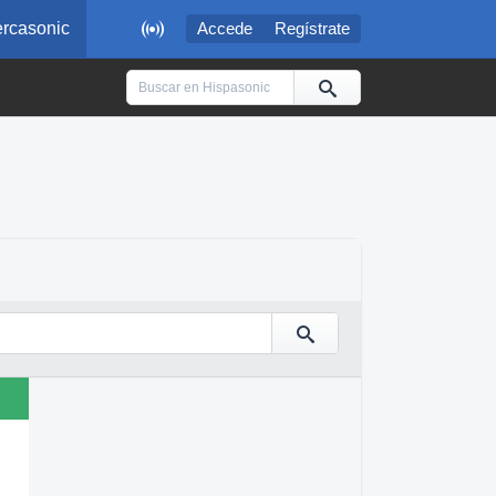

rcasonic
Accede
Regístrate