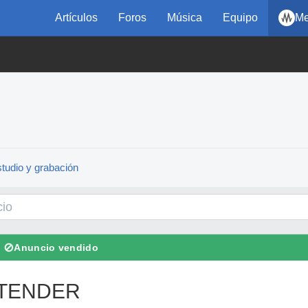
Artículos
Foros
Música
Equipo
Me
tudio y grabación
⊘
Anuncio vendido
XTENDER