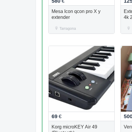
580
€
12
Mesa Icon qcon pro X y
Ext
extender
4k 
Tarragona
69
€
50
Korg microKEY Air 49
Ven