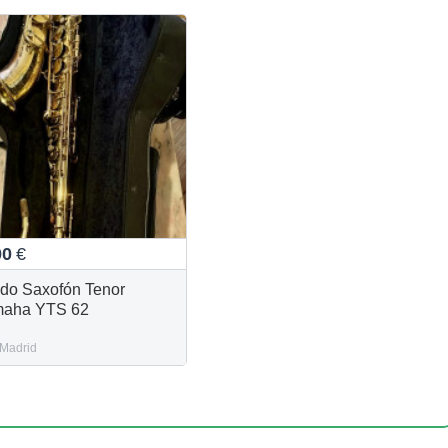
00
€
do Saxofón Tenor
aha YTS 62
Madrid