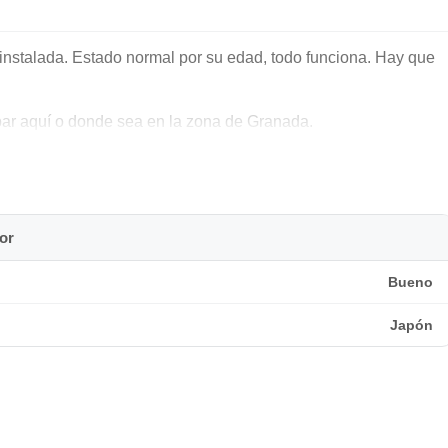
nstalada. Estado normal por su edad, todo funciona. Hay que
obar aquí o donde sea en la zona de Granada.
or
Bueno
Japón