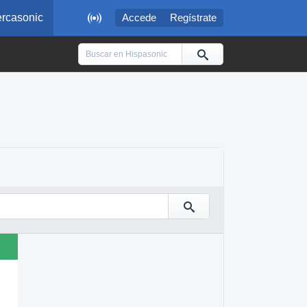

rcasonic
Accede
Regístrate