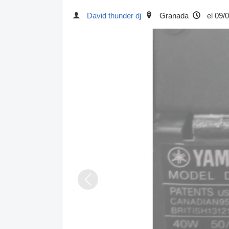
David thunder dj
Granada
el 09/