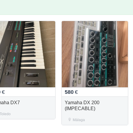
0
€
580
€
maha DX7
Yamaha DX 200
(IMPECABLE)
Toledo
Málaga