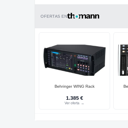
OFERTAS EN
Behringer WING Rack
Be
1.385 €
Ver oferta
→