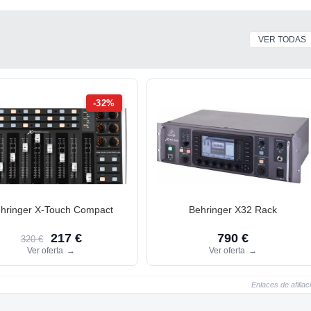
VER TODAS
-32%
hringer X-Touch Compact
Behringer X32 Rack
217 €
790 €
320 €
Ver oferta
→
Ver oferta
→
Enlaces de afiliac