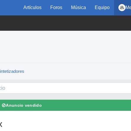
Artículos
Foros
Música
Equipo
Me
intetizadores
⊘
Anuncio vendido
x