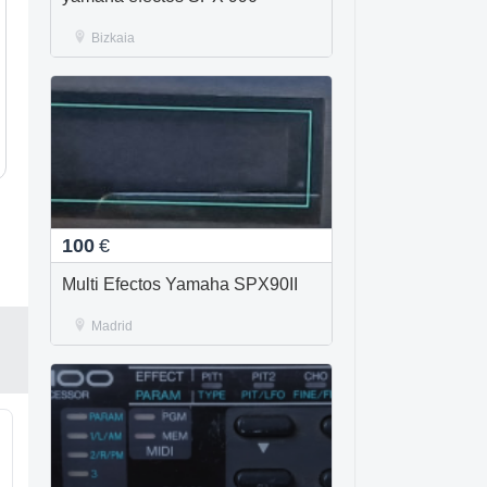
Bizkaia
100
€
Multi Efectos Yamaha SPX90II
Madrid