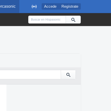

rcasonic
Accede
Regístrate