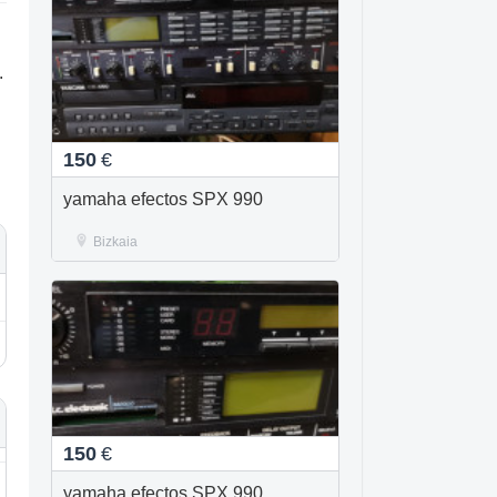
.
150
€
yamaha efectos SPX 990
Bizkaia
150
€
yamaha efectos SPX 990