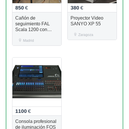
850
€
380
€
Cañón de
Proyector Video
seguimiento FAL
SANYO XP 55
Scala 1200 con
flightcase y trípode
Zaragoza
Madrid
1100
€
Consola profesional
de iluminación FOS