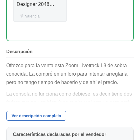
Designer 2048
NUEVA + Flight
Case
Valencia
Descripción
Ofrezco para la venta esta Zoom Livetrack L8 de sobra
conocida. La compré en un foro para intentar arreglarla
pero no tengo tiempo de hacerlo y de ahí el precio.
La consola no funciona como debiese, es decir tiene dos
faders que no van bien (uno suelto y el otro va pero está
un poco duro) no funciona por USB es decir no enciende
Ver descripción completa
ni se comunica con el ordenador, pero con pilas funciona
normalmente.
Características declaradas por el vendedor
La vendo como me llegó, me dijeron que estas consolas