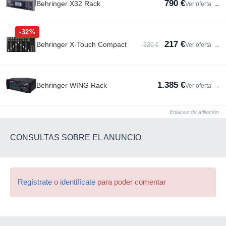
790 €
Behringer X32 Rack
Ver oferta
→
-32%
217 €
Behringer X-Touch Compact
320 €
Ver oferta
→
1.385 €
Behringer WING Rack
Ver oferta
→
Enlaces de afiliación
CONSULTAS SOBRE EL ANUNCIO
Regístrate
o
identifícate
para poder comentar