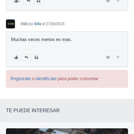
1
#10
por
D4v
el 27/06/2025
Muchas veces menos es mas.
Regístrate
o
identifícate
para poder comentar
TE PUEDE INTERESAR