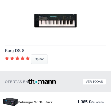
Korg DS-8
Opinar
OFERTAS EN
VER TODAS
1.385 €
Behringer WING Rack
Ver oferta
→