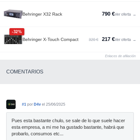
790 €
Behringer X32 Rack
Ver oferta
→
-32%
217 €
Behringer X-Touch Compact
320 €
Ver oferta
→
Enlaces de afiliación
COMENTARIOS
#1
por
D4v
el 25/06/2025
Pues esta bastante chulo, se sale de lo que suele hacer
esta empresa, a mi me ha gustado bastante, habrá que
probarlo, consumos etc...