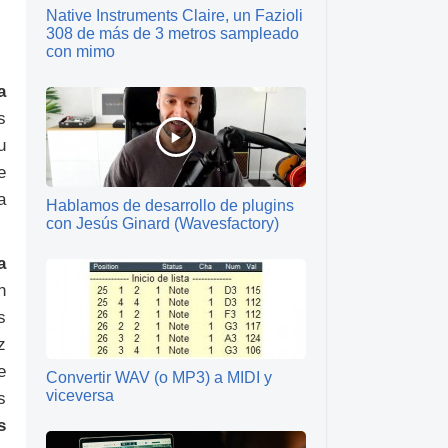
Native Instruments Claire, un Fazioli
308 de más de 3 metros sampleado
con mimo
a
s
u
e
a
Hablamos de desarrollo de plugins
con Jesús Ginard (Wavesfactory)
a
n
s
z
e
Convertir WAV (o MP3) a MIDI y
viceversa
s
s