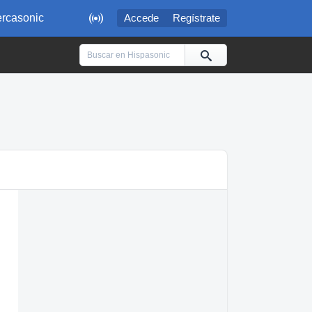

rcasonic
Accede
Regístrate