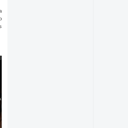
a
o
s