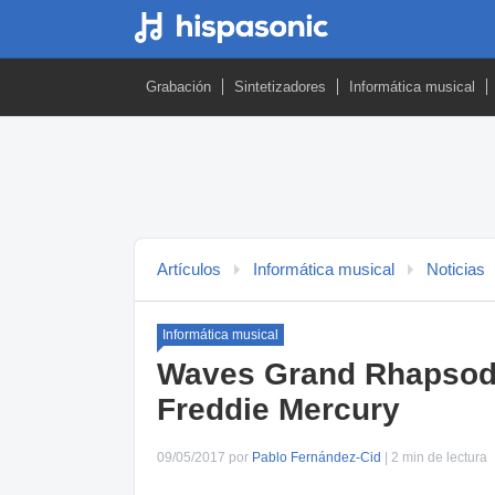
Grabación
Sintetizadores
Informática musical
Artículos
Informática musical
Noticias
Informática musical
Waves Grand Rhapsody 
Freddie Mercury
09/05/2017 por
Pablo Fernández-Cid
| 2 min de lectura