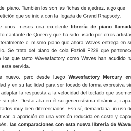
del piano. También los son las fichas de ajedrez, algo que
etición que se inicia con la llegada de Grand Rhapsody.
e unos meses una excelente
librería de piano llamad
to cantante de Queen y que ha sido usado por otros artista
Literalmente el mismo piano que ahora Waves entrega en s
io. Se trata del piano de cola Fazioli F228 que pertenec
 a los que tanto Wavesfactory como Waves han acudido h
 está servida.
te nuevo, pero desde luego
Wavesfactory Mercury er
dad y en su facilidad para ser tocado de forma expresiva si
 adaptar la respuesta a la velocidad del teclado que usemo
y simple. Destacaba en él su generosísima dinámica, capa
ultados muy bien diferenciados. Eso sí, demandaba un uso d
ivar la aparición de una versión reducida en coste y capa
ués,
las comparaciones con esta nueva librería de Wave