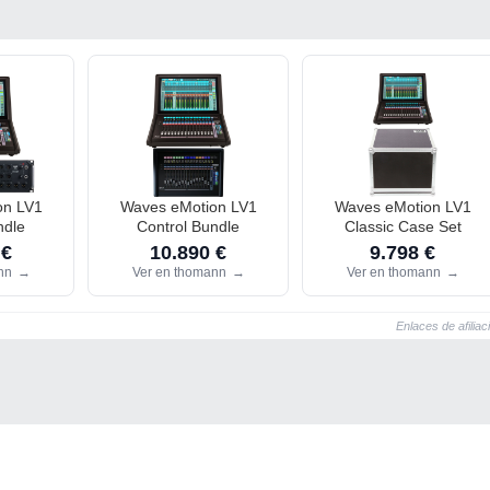
on LV1
Waves eMotion LV1
Waves eMotion LV1
ndle
Control Bundle
Classic Case Set
 €
10.890 €
9.798 €
ann
→
Ver en thomann
→
Ver en thomann
→
Enlaces de afiliac