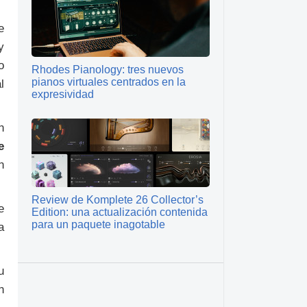
e
y
o
Rhodes Pianology: tres nuevos
pianos virtuales centrados en la
l
expresividad
n
e
n
Review de Komplete 26 Collector’s
e
Edition: una actualización contenida
para un paquete inagotable
a
u
n