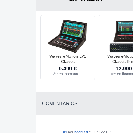
Waves eMotion LV1
Waves eMoti
Classic
Classic Bu
9.499 €
12.990
Ver en thomann
→
Ver en thom
COMENTARIOS
#1
por
neomad
el 09/05/2017