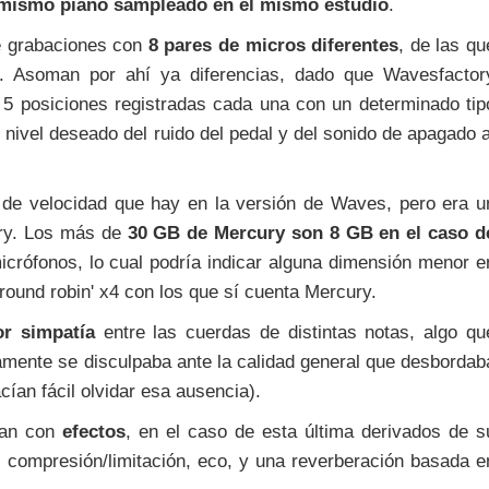
mismo piano sampleado en el mismo estudio
.
e grabaciones con
8 pares de micros diferentes
, de las qu
. Asoman por ahí ya diferencias, dado que Wavesfactor
5 posiciones registradas cada una con un determinado tip
nivel deseado del ruido del pedal y del sonido de apagado a
de velocidad que hay en la versión de Waves, pero era u
ry. Los más de
30 GB de Mercury son 8 GB en el caso d
icrófonos, lo cual podría indicar alguna dimensión menor e
round robin' x4 con los que sí cuenta Mercury.
or simpatía
entre las cuerdas de distintas notas, algo qu
mente se disculpaba ante la calidad general que desbordab
cían fácil olvidar esa ausencia).
tan con
efectos
, en el caso de esta última derivados de s
 compresión/limitación, eco, y una reverberación basada e