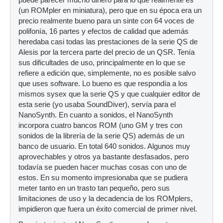
puede parecer mucho dinero para lo que realmente es
(un ROMpler en miniatura), pero que en su época era un
precio realmente bueno para un sinte con 64 voces de
polifonía, 16 partes y efectos de calidad que además
heredaba casi todas las prestaciones de la serie QS de
Alesis por la tercera parte del precio de un QSR. Tenía
sus dificultades de uso, principalmente en lo que se
refiere a edición que, simplemente, no es posible salvo
que uses software. Lo bueno es que respondía a los
mismos sysex que la serie QS y que cualquier editor de
esta serie (yo usaba SoundDiver), servía para el
NanoSynth. En cuanto a sonidos, el NanoSynth
incorpora cuatro bancos ROM (uno GM y tres con
sonidos de la librería de la serie QS) además de un
banco de usuario. En total 640 sonidos. Algunos muy
aprovechables y otros ya bastante desfasados, pero
todavía se pueden hacer muchas cosas con uno de
estos. En su momento impresionaba que se pudiera
meter tanto en un trasto tan pequeño, pero sus
limitaciones de uso y la decadencia de los ROMplers,
impidieron que fuera un éxito comercial de primer nivel.