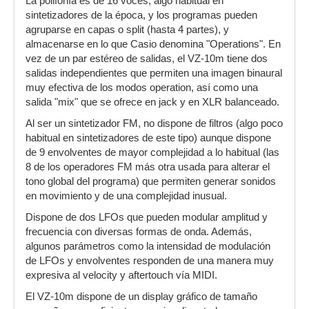
La polifonía es de 16 voces, algo habitual en
sintetizadores de la época, y los programas pueden
agruparse en capas o split (hasta 4 partes), y
almacenarse en lo que Casio denomina "Operations". En
vez de un par estéreo de salidas, el VZ-10m tiene dos
salidas independientes que permiten una imagen binaural
muy efectiva de los modos operation, así como una
salida "mix" que se ofrece en jack y en XLR balanceado.
Al ser un sintetizador FM, no dispone de filtros (algo poco
habitual en sintetizadores de este tipo) aunque dispone
de 9 envolventes de mayor complejidad a lo habitual (las
8 de los operadores FM más otra usada para alterar el
tono global del programa) que permiten generar sonidos
en movimiento y de una complejidad inusual.
Dispone de dos LFOs que pueden modular amplitud y
frecuencia con diversas formas de onda. Además,
algunos parámetros como la intensidad de modulación
de LFOs y envolventes responden de una manera muy
expresiva al velocity y aftertouch vía MIDI.
El VZ-10m dispone de un display gráfico de tamaño