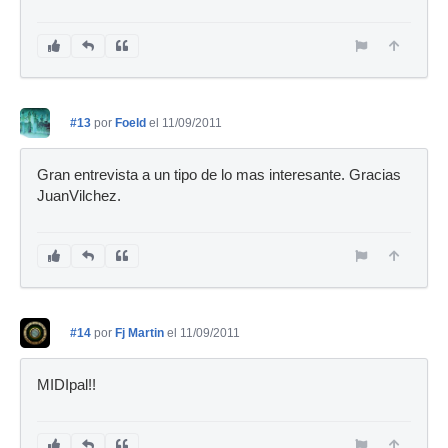
#13
por
Foeld
el 11/09/2011
Gran entrevista a un tipo de lo mas interesante. Gracias
JuanVilchez.
#14
por
Fj Martin
el 11/09/2011
MIDIpal!!