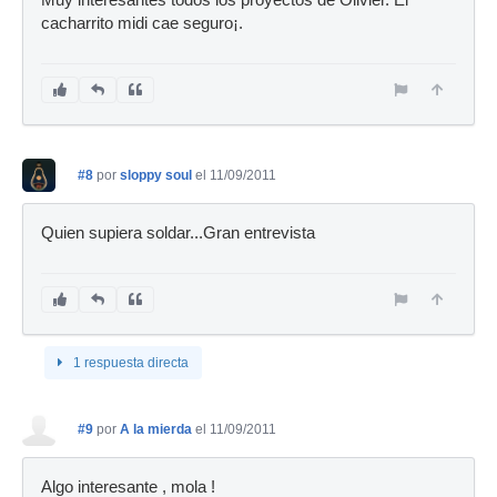
Muy interesantes todos los proyectos de Olivier. El
cacharrito midi cae seguro¡.
#8
por
sloppy soul
el 11/09/2011
Quien supiera soldar...Gran entrevista
1 respuesta directa
#9
por
A la mierda
el 11/09/2011
Algo interesante , mola !