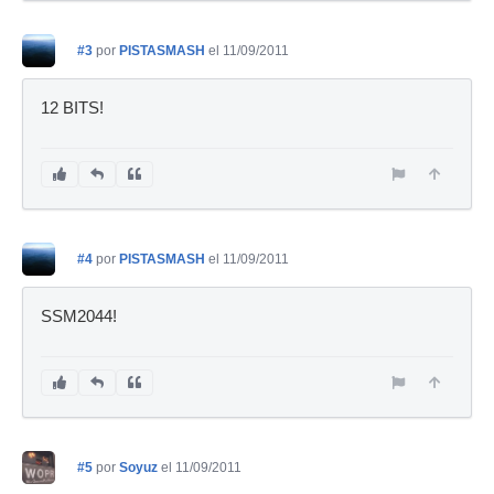
#3
por
PISTASMASH
el 11/09/2011
12 BITS!
#4
por
PISTASMASH
el 11/09/2011
SSM2044!
#5
por
Soyuz
el 11/09/2011