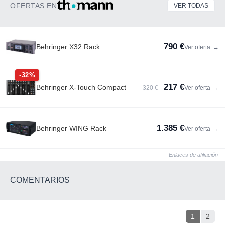
OFERTAS EN
VER TODAS
790 €
Behringer X32 Rack
Ver oferta
→
-32%
217 €
Behringer X-Touch Compact
320 €
Ver oferta
→
1.385 €
Behringer WING Rack
Ver oferta
→
Enlaces de afiliación
COMENTARIOS
1
2