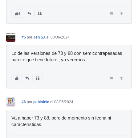
1
#5
por
Jen SX
el 08/06/2024
Lo de las versiones de 73 y 88 con semicontrapesadas
parece que tiene futuro , ya veremos.
#6
por
pablofcid
el 08/06/2024
Va a haber 73 y 88, pero de momento sin fecha ni
características.