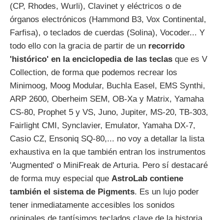
(CP, Rhodes, Wurli), Clavinet y eléctricos o de
órganos electrónicos (Hammond B3, Vox Continental,
Farfisa), o teclados de cuerdas (Solina), Vocoder... Y
todo ello con la gracia de partir de un
recorrido
'histórico' en la enciclopedia de las teclas
que es V
Collection, de forma que podemos recrear los
Minimoog, Moog Modular, Buchla Easel, EMS Synthi,
ARP 2600, Oberheim SEM, OB-Xa y Matrix, Yamaha
CS-80, Prophet 5 y VS, Juno, Jupiter, MS-20, TB-303,
Fairlight CMI, Synclavier, Emulator, Yamaha DX-7,
Casio CZ, Ensoniq SQ-80,... no voy a detallar la lista
exhaustiva en la que también entran los instrumentos
'Augmented' o MiniFreak de Arturia. Pero sí destacaré
de forma muy especial que
AstroLab contiene
también el sistema de Pigments
. Es un lujo poder
tener inmediatamente accesibles los sonidos
originales de tantísimos teclados clave de la historia