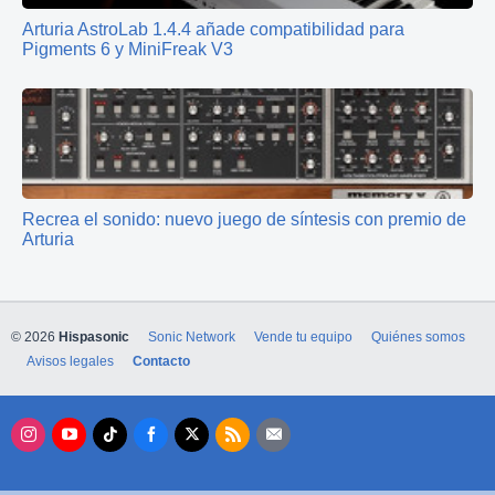
Arturia AstroLab 1.4.4 añade compatibilidad para
Pigments 6 y MiniFreak V3
Recrea el sonido: nuevo juego de síntesis con premio de
Arturia
© 2026
Hispasonic
Sonic Network
Vende tu equipo
Quiénes somos
Avisos legales
Contacto