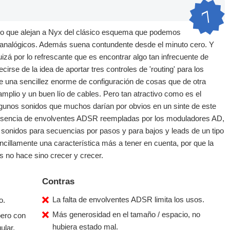
7
ño que alejan a Nyx del clásico esquema que podemos
 analógicos. Además suena contundente desde el minuto cero. Y
izá por lo refrescante que es encontrar algo tan infrecuente de
ecirse de la idea de aportar tres controles de 'routing' para los
ce una sencillez enorme de configuración de cosas que de otra
plio y un buen lío de cables. Pero tan atractivo como es el
e algunos sonidos que muchos darían por obvios en un sinte de este
a ausencia de envolventes ADSR reempladas por los moduladores AD,
ir sonidos para secuencias por pasos y para bajos y leads de un tipo
ncillamente una característica más a tener en cuenta, por que la
no hace sino crecer y crecer.
Contras
La falta de envolventes ADSR limita los usos.
o.
Más generosidad en el tamaño / espacio, no
pero con
hubiera estado mal.
ular.