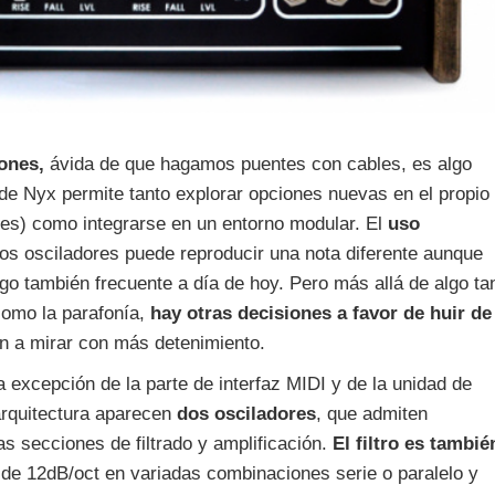
iones,
ávida de que hagamos puentes con cables, es algo
de Nyx permite tanto explorar opciones nuevas en el propio
res) como integrarse en un entorno modular. El
uso
dos osciladores puede reproducir una nota diferente aunque
lgo también frecuente a día de hoy. Pero más allá de algo ta
como la parafonía,
hay otras decisiones a favor de huir de
an a mirar con más detenimiento.
a excepción de la parte de interfaz MIDI y de la unidad de
arquitectura aparecen
dos osciladores
, que admiten
as secciones de filtrado y amplificación.
El filtro es tambié
de 12dB/oct en variadas combinaciones serie o paralelo y