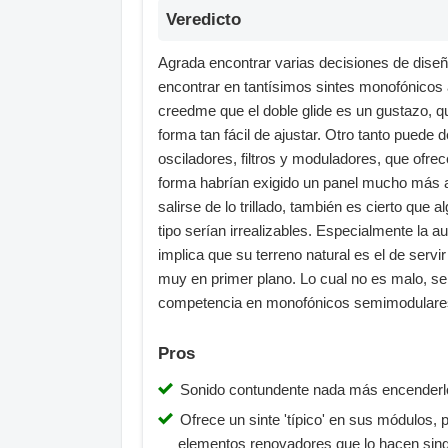
Veredicto
Agrada encontrar varias decisiones de dise
encontrar en tantísimos sintes monofónicos
creedme que el doble glide es un gustazo, qu
forma tan fácil de ajustar. Otro tanto puede d
osciladores, filtros y moduladores, que ofre
forma habrían exigido un panel mucho más am
salirse de lo trillado, también es cierto qu
tipo serían irrealizables. Especialmente l
implica que su terreno natural es el de serv
muy en primer plano. Lo cual no es malo, se
competencia en monofónicos semimodulares 
Pros
Sonido contundente nada más encenderl
Ofrece un sinte 'típico' en sus módulos, 
elementos renovadores que lo hacen sing