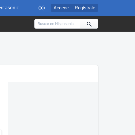

rcasonic
Accede
Regístrate