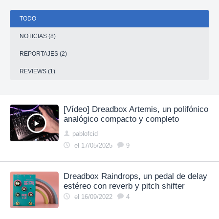
TODO
NOTICIAS (8)
REPORTAJES (2)
REVIEWS (1)
[Vídeo] Dreadbox Artemis, un polifónico
analógico compacto y completo
pablofcid
el 17/05/2025
9
Dreadbox Raindrops, un pedal de delay
estéreo con reverb y pitch shifter
el 16/09/2022
4