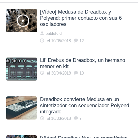
[Vídeo] Medusa de Dreadbox y
Polyend: primer contacto con sus 6
osciladores
pablofcid
el 10/05/2018
12
Lil' Erebus de Dreadbox, un hermano
menor en kit
el 30/04/2018
10
Dreadbox convierte Medusa en un
sintetizador con secuenciador Polyend
integrado
el 16/03/2018
7