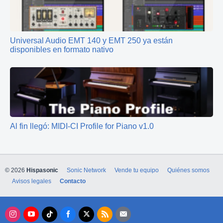
Universal Audio EMT 140 y EMT 250 ya están
disponibles en formato nativo
Al fin llegó: MIDI-CI Profile for Piano v1.0
© 2026
Hispasonic
Sonic Network
Vende tu equipo
Quiénes somos
Avisos legales
Contacto