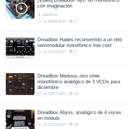
[Vídeo] Dreadbox Nyx, un monofónico
con imaginación
pablofcid
el 09/03/2018
8
Dreadbox Hades reconvertido a un reto
semimodular monofónico 'low cost'
el 10/10/2017
5
Dreadbox Medusa, otro sinte
monofónico analógico de 3 VCOs para
diciembre
el 12/07/2017
20
Dreadbox Abyss, analógico de 4 voces
en módulo
el 21/01/2017
16