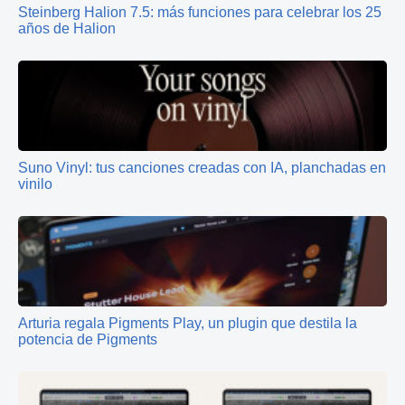
Steinberg Halion 7.5: más funciones para celebrar los 25
años de Halion
Suno Vinyl: tus canciones creadas con IA, planchadas en
vinilo
Arturia regala Pigments Play, un plugin que destila la
potencia de Pigments