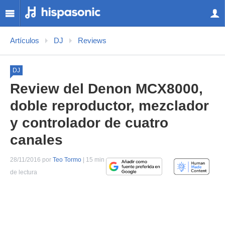
Artículos
DJ
Reviews
DJ
Review del Denon MCX8000,
doble reproductor, mezclador
y controlador de cuatro
canales
28/11/2016 por
Teo Tormo
| 15 min
de lectura