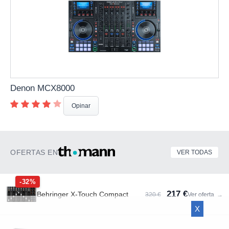
Denon MCX8000
Opinar
OFERTAS EN
VER TODAS
-32%
217 €
Behringer X-Touch Compact
320 €
Ver oferta
→
X