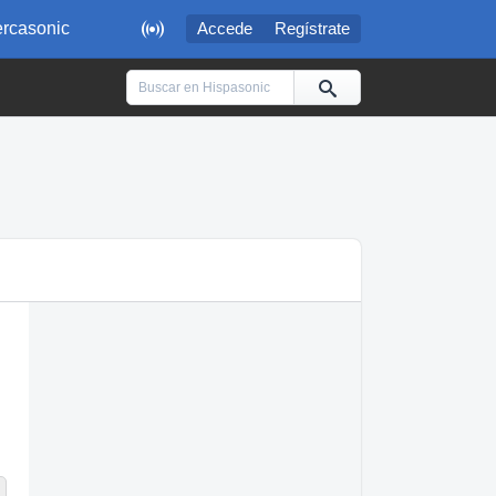

rcasonic
Accede
Regístrate