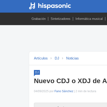
Grabación
Sintetizadores
Informática musical
Artículos
DJ
Noticias
DJ
Nuevo CDJ o XDJ de Al
04/09/2025 por
Fano Sánchez
| 2 min de lectura