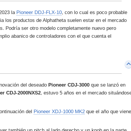
2023 la
Pioneer DDJ-FLX-10
, con lo cual es poco probable
a los productos de Alphatheta suelen estar en el mercado
s. Podría ser otro modelo completamente nuevo pero
plio abanico de controladores con el que cuenta el
renovación del deseado
Pioneer CDJ-3000
que se lanzó en
eer CDJ-2000NXS2
, estuvo 5 años en el mercado situándos
continuación del
Pioneer XDJ-1000 MK2
que el año que vien
 ver también un pitch al lado derecho y un knob en la parte