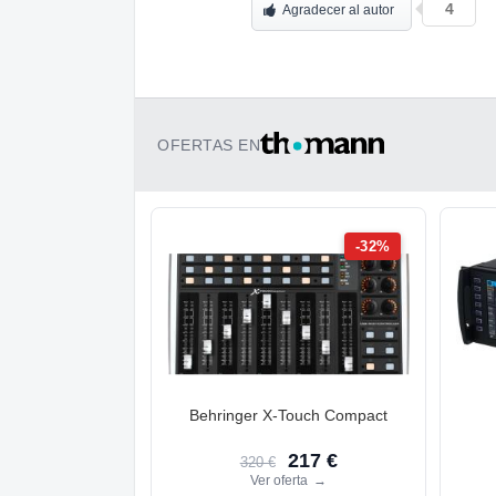
4
Agradecer al autor
OFERTAS EN
-32%
Behringer X-Touch Compact
217 €
320 €
Ver oferta
→