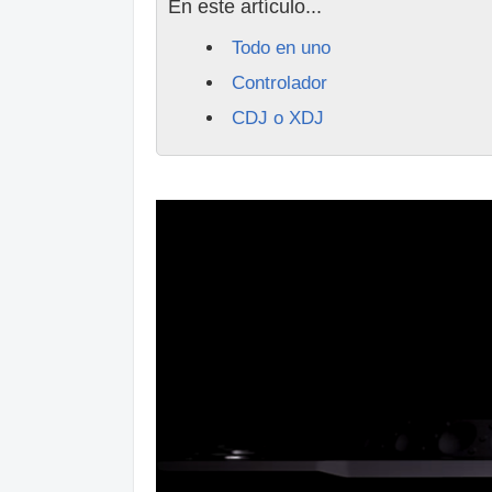
En este artículo...
Todo en uno
Controlador
CDJ o XDJ