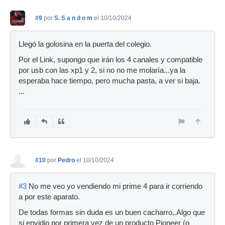
#9
por
S. S a n d o m
el 10/10/2024
Llegó la golosina en la puerta del colegio.
Por el Link, supongo que irán los 4 canales y compatible
por usb con las xp1 y 2, si no no me molaría...ya la
esperaba hace tiempo, pero mucha pasta, a ver si baja.
...
#10
por
Pedro
el 10/10/2024
#3
No me veo yo vendiendo mi prime 4 para ir corriendo
a por este aparato.
De todas formas sin duda es un buen cacharro,.Algo que
si envidio por primera vez de un producto Pioneer (o