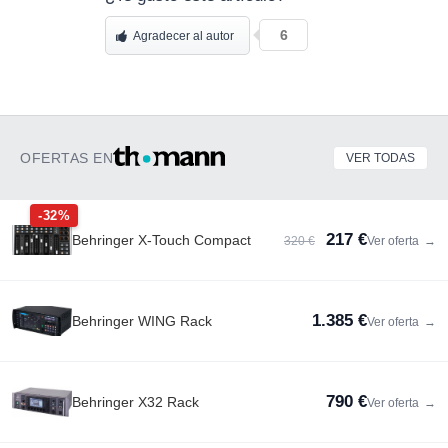
6
Agradecer al autor
OFERTAS EN
VER TODAS
-32%
217 €
Behringer X-Touch Compact
320 €
Ver oferta
→
1.385 €
Behringer WING Rack
Ver oferta
→
790 €
Behringer X32 Rack
Ver oferta
→