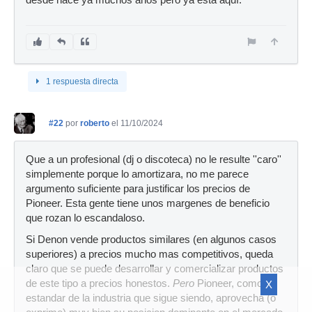
1 respuesta directa
#22
por
roberto
el 11/10/2024
Que a un profesional (dj o discoteca) no le resulte ''caro''
simplemente porque lo amortizara, no me parece
argumento suficiente para justificar los precios de
Pioneer. Esta gente tiene unos margenes de beneficio
que rozan lo escandaloso.
Si Denon vende productos similares (en algunos casos
superiores) a precios mucho mas competitivos, queda
claro que se puede desarrollar y comercializar productos
de este tipo a precios honestos.
Pero
Pioneer, como
X
estandar de la industria que sigue siendo, aprovecha (o