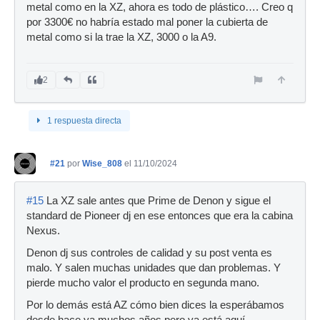
metal como en la XZ, ahora es todo de plástico…. Creo q
por 3300€ no habría estado mal poner la cubierta de
metal como si la trae la XZ, 3000 o la A9.
2
1 respuesta directa
#21
por
Wise_808
el 11/10/2024
#15
La XZ sale antes que Prime de Denon y sigue el
standard de Pioneer dj en ese entonces que era la cabina
Nexus.
Denon dj sus controles de calidad y su post venta es
malo. Y salen muchas unidades que dan problemas. Y
pierde mucho valor el producto en segunda mano.
Por lo demás está AZ cómo bien dices la esperábamos
desde hace ya muchos años pero ya está aquí.