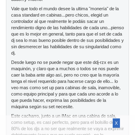
Vale que todo el mundo desee la ultima "monería" de la
casa standard en cabinas...pero chicos, elegid un
controlador al que realmente le podáis sacar un
rendimiento digno de las habilidades de cada uno...pienso
que es lo mejor en general, tanto para que el set de cada
dj sea lo mas bueno posible dentro de sus posibilidades y
sin desmerecer las habilidades de su singularidad como
dj.
Desde luego no se puede negar que este ddj-rzx es un
maquinón, y claro que a muchos o todos se nos puede
caer la baba ante algo así, pero no creo que la mayoría
tenga el nivel requerido para hacerse cargo de ello... lo
veo mas como set up para cabinas de sala, inamovible,
como equipo principal y para que cada uno acorde a lo
que pueda hacer, exprima las posibilidades de la
máquina según su set necesite.
Este cacharro, junto a un iMac en una cabina de sala,
como setup, es casi perfecto, pero para el bolsillo del
X
80% de los djs a no ser que realmente se vaya a exprimir
debidamente (cosa que no suele ocurrir)...no lo