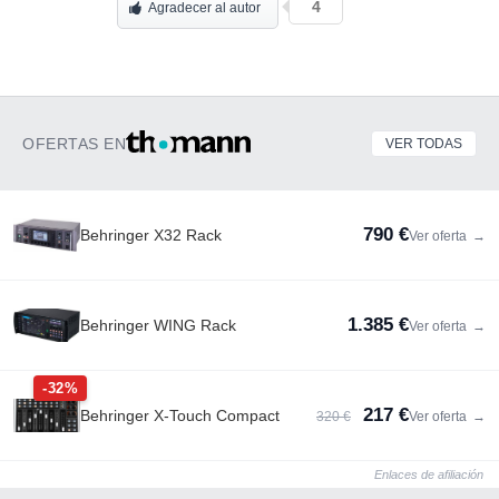
4
Agradecer al autor
OFERTAS EN
VER TODAS
790 €
Behringer X32 Rack
Ver oferta
→
1.385 €
Behringer WING Rack
Ver oferta
→
-32%
217 €
Behringer X-Touch Compact
320 €
Ver oferta
→
Enlaces de afiliación