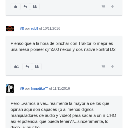
#8
por
rgb9
el 10/11/2016
Pienso que a la hora de pinchar con Traktor lo mejor es
una mesa pioneer djm900 nexus y dos native kontrol D2
1
#9
por
Imnotiko™
el 11/11/2016
Pero...vamos a ver...realmente la mayoría de los que
opinan aquí son capaces (o al menos dignos
manipuladores de audio y vídeo) para sacar a un BICHO
así el potencial que pueda tener??...sinceramente, lo
dudo...y mucho.