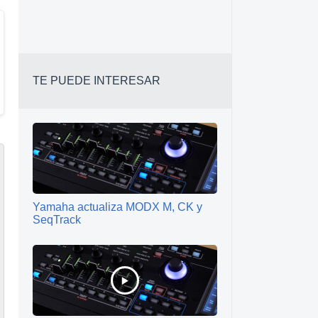
TE PUEDE INTERESAR
Yamaha actualiza MODX M, CK y
SeqTrack