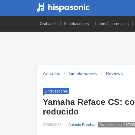
Grabación
Sintetizadores
Informática musical
Artículos
Sintetizadores
Reviews
Sintetizadores
Yamaha Reface CS: con
reducido
07/09/2015 por
Antonio Escobar
|
Actualizado el 08/09