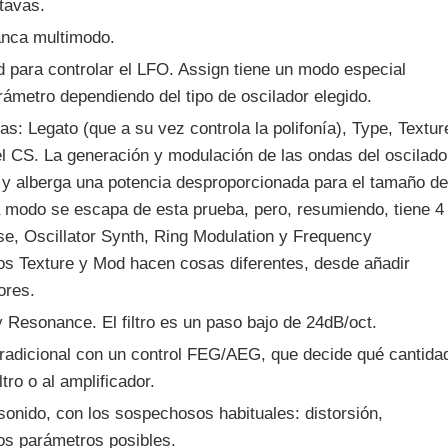
tavas.
lanca multimodo.
 para controlar el LFO. Assign tiene un modo especial
etro dependiendo del tipo de oscilador elegido.
as: Legato (que a su vez controla la polifonía), Type, Textur
el CS. La generación y modulación de las ondas del oscilado
 y alberga una potencia desproporcionada para el tamaño de
a modo se escapa de esta prueba, pero, resumiendo, tiene 4
lse, Oscillator Synth, Ring Modulation y Frequency
os Texture y Mod hacen cosas diferentes, desde añadir
ores.
 y Resonance. El filtro es un paso bajo de 24dB/oct.
adicional con un control FEG/AEG, que decide qué cantida
tro o al amplificador.
sonido, con los sospechosos habituales: distorsión,
dos parámetros posibles.