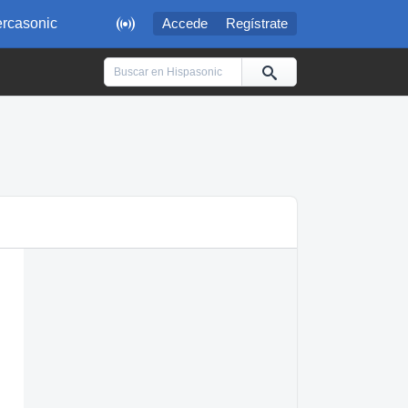

rcasonic
Accede
Regístrate