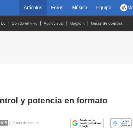
Artículos
Foros
Música
Equipo
Me
DJ
Sonido en vivo
Audiovisual
Magacín
Guías de compra
trol y potencia en formato
/2015
| 12 min de lectura