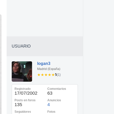
USUARIO
logan3
Madrid (España)
★★★★★
★★★★★
5
(1)
Registrado
Comentarios
17/07/2002
63
Posts en foros
Anuncios
135
4
Seguidores
Fotos