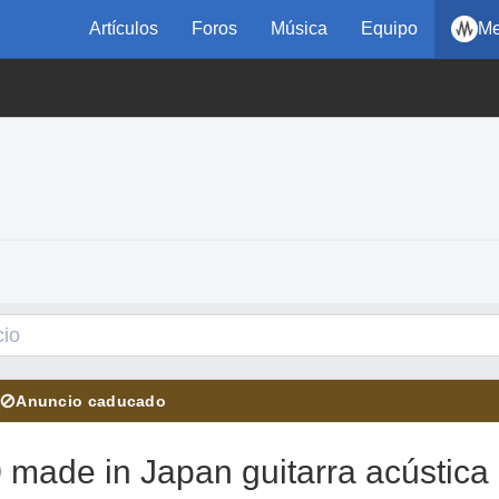
Artículos
Foros
Música
Equipo
Me
⊘
Anuncio caducado
made in Japan guitarra acústica