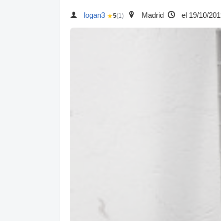
logan3
Madrid
el 19/10/201
★
5
(1)