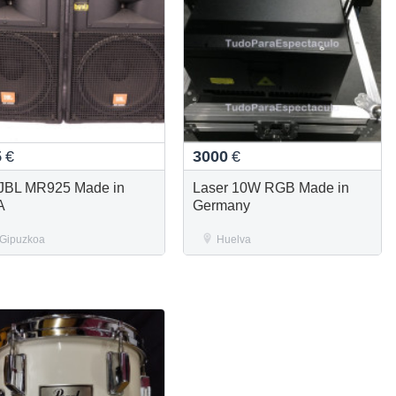
5
€
3000
€
 JBL MR925 Made in
Laser 10W RGB Made in
A
Germany
Gipuzkoa
Huelva