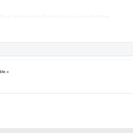
de un amigo pero está en mi casa y se puede probar.
anzo un compromiso y no cumple.
UI:
n3/anuncios
n3/anuncios
ble.»