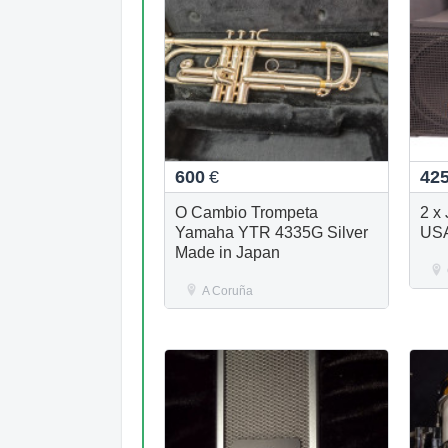
600
€
42
O Cambio Trompeta
2 x
Yamaha YTR 4335G Silver
US
Made in Japan
A Coruña