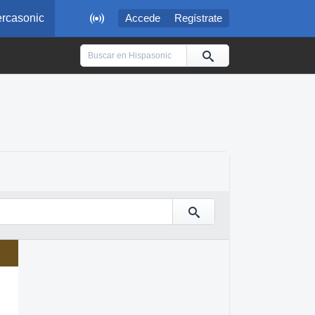

rcasonic
Accede
Regístrate