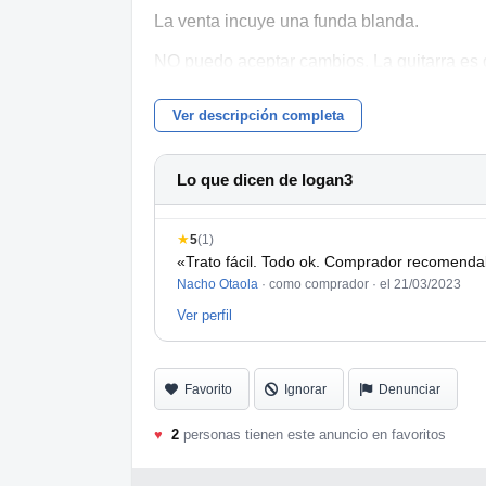
La venta incuye una funda blanda.
NO puedo aceptar cambios. La guitarra es 
IMPORTANTE:
Ver descripción completa
* BLOQUEO a toda persona con la que alc
Lo que dicen de logan3
PUEDES VER TODO LO QUE VENDO AQ
https://www.hispasonic.com/usuarios/loga
★
5
(1)
https://www.guitarristas.info/usuarios/loga
«Trato fácil. Todo ok. Comprador recomenda
Nacho Otaola
· como comprador ·
el 21/03/2023
*
Ver perfil
*
*
Favorito
Ignorar
Denunciar
♥
2
personas tienen este anuncio en favoritos