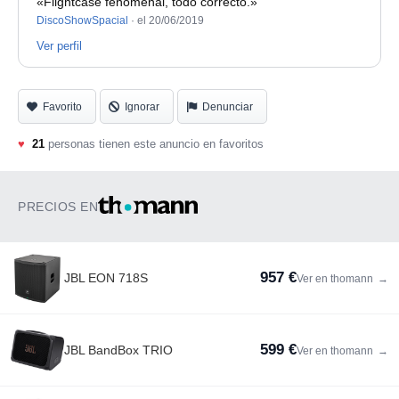
«Flightcase fenomenal, todo correcto.»
DiscoShowSpacial
·
el 20/06/2019
Ver perfil
Favorito
Ignorar
Denunciar
♥
21
personas tienen este anuncio en favoritos
PRECIOS EN
957 €
JBL EON 718S
Ver en thomann
→
599 €
JBL BandBox TRIO
Ver en thomann
→