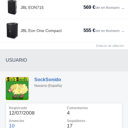
569 €
JBL EON715
Ver en thomann
→
555 €
JBL Eon One Compact
Ver en thomann
→
Enlaces de afiliación
USUARIO
SockSonido
Navarra (España)
Registrado
Comentarios
12/07/2008
4
Anuncios
Seguidores
10
17