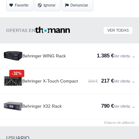
Favorito
Ignorar
Denunciar
OFERTAS EN
VER TODAS
1.385 €
Behringer WING Rack
Ver oferta
→
-32%
217 €
Behringer X-Touch Compact
320 €
Ver oferta
→
790 €
Behringer X32 Rack
Ver oferta
→
Enlaces de afiliación
USUARIO