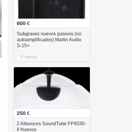
600
€
Subgraves nuevos pasivos (no
autoamplificados) Martin Audio
S-15+
Huesca
250
€
2 Altavoces SoundTube FP6030-
II Nuevos