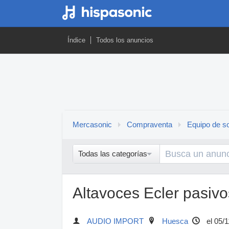
Índice
Todos los anuncios
Mercasonic
Compraventa
Equipo de so
Todas las categorías
Altavoces Ecler pasivos
AUDIO IMPORT
Huesca
el 05/