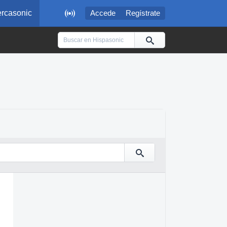

rcasonic
Accede
Regístrate