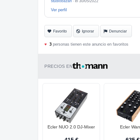
studiobazan
·
el 30/05/2022
Ver perfil
Favorito
Ignorar
Denunciar
♥
3
personas tienen este anuncio en favoritos
PRECIOS EN
Ecler NUO 2.0 DJ-Mixer
Ecler Wa
415 €
635 €