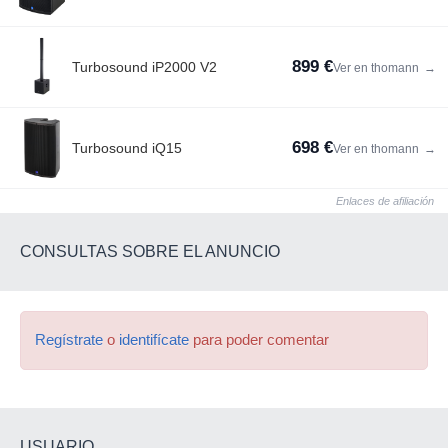
899 €
Turbosound iP2000 V2
Ver en thomann
→
698 €
Turbosound iQ15
Ver en thomann
→
Enlaces de afiliación
CONSULTAS SOBRE EL ANUNCIO
Regístrate
o
identifícate
para poder comentar
USUARIO