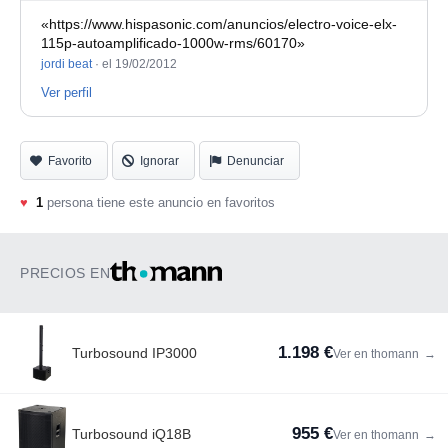
«https://www.hispasonic.com/anuncios/electro-voice-elx-
115p-autoamplificado-1000w-rms/60170»
jordi beat
·
el 19/02/2012
Ver perfil
Favorito
Ignorar
Denunciar
♥
1
persona tiene este anuncio en favoritos
PRECIOS EN
1.198 €
Turbosound IP3000
Ver en thomann
→
955 €
Turbosound iQ18B
Ver en thomann
→