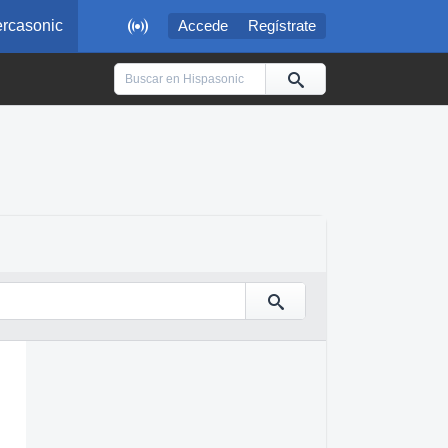

rcasonic
Accede
Regístrate