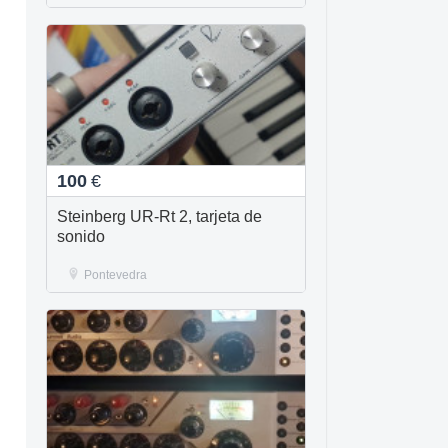
100
€
Steinberg UR-Rt 2, tarjeta de
sonido
Pontevedra