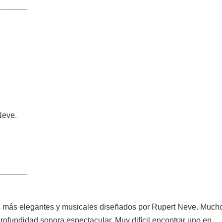
______
Neve.
______
s más elegantes y musicales diseñados por Rupert Neve. Much
rofundidad sonora espectacular. Muy difícil encontrar uno en