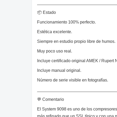
__________________________________
📦 Estado
Funcionamiento 100% perfecto.
Estética excelente.
Siempre en estudio propio libre de humos.
Muy poco uso real.
Incluye certificado original AMEK / Rupert 
Incluye manual original.
Número de serie visible en fotografías.
__________________________________
💬 Comentario
El System 9098 es uno de los compresore
más refinado que un SSL típico y con una p