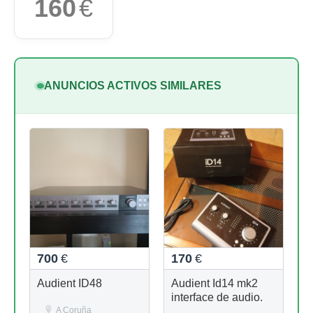
160
€
ANUNCIOS ACTIVOS SIMILARES
700
€
170
€
Audient ID48
Audient Id14 mk2
interface de audio.
A Coruña