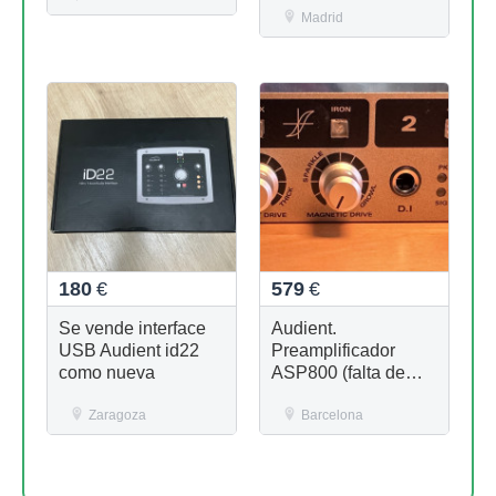
Madrid
180
€
579
€
Se vende interface
Audient.
USB Audient id22
Preamplificador
como nueva
ASP800 (falta de
uso)
Zaragoza
Barcelona