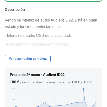
Descripción
Vendo mi interfaz de audio Audient iD22. Está en buen
estado y funciona perfectamente.
- Interfaz de audio USB de alta calidad.
- Dos preamplificadores de micrófono.
- Dos entradas de línea.
Ver descripción completa
- Cuatro salidas de línea.
- Entrada y salida óptica.
Precio de 2ª mano · Audient iD22
- Monitorización de alta resolución.
180 €
precio habitual · la mayoría entre
150 €
y
180 €
- Dos Sen/Returnd para daltarte los previos, (muy util si
280 €
utilizas aparatos externos como previos, compresores, eq
198 €
etc)