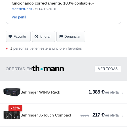
funcionando correctamente. 100% confiable.»
MonsterRack
·
el 14/12/2016
Ver perfil
Favorito
Ignorar
Denunciar
♥
3
personas tienen este anuncio en favoritos
OFERTAS EN
VER TODAS
1.385 €
Behringer WING Rack
Ver oferta
→
-32%
217 €
Behringer X-Touch Compact
320 €
Ver oferta
→