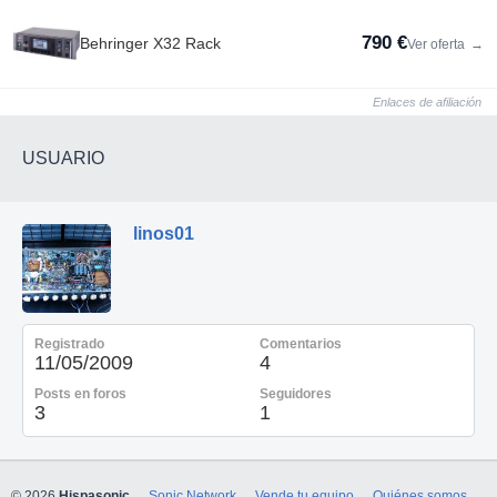
790 €
Behringer X32 Rack
Ver oferta
→
Enlaces de afiliación
USUARIO
linos01
Registrado
Comentarios
11/05/2009
4
Posts en foros
Seguidores
3
1
© 2026
Hispasonic
Sonic Network
Vende tu equipo
Quiénes somos