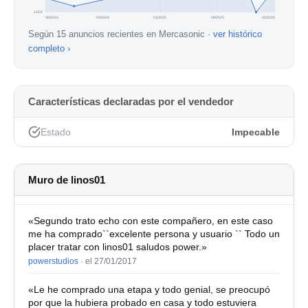
115 €
08/2023
05/2024
01/2025
09/2025
05/2026
Según 15 anuncios recientes en Mercasonic ·
ver histórico
completo ›
Características declaradas por el vendedor
Estado
Impecable
Muro de linos01
«Segundo trato echo con este compañero, en este caso
me ha comprado``excelente persona y usuario `` Todo un
placer tratar con linos01 saludos power.»
powerstudios
·
el 27/01/2017
«Le he comprado una etapa y todo genial, se preocupó
por que la hubiera probado en casa y todo estuviera