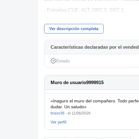
- Entradas CUE, ALT, SRC 2, SRC 1.
- Salidas SUB, ALT 2, ALT 1, MAIN.
Ver descripción completa
- Control de sala.
- Salidas de auriculares HP4, HP3, HP2, H
Características declaradas por el vended
Estado
Muro de usuario9999915
«Inaguro el muro del compañero. Todo perfec
dudar. Un saludo»
bravo36
·
el 11/06/2026
Ver perfil