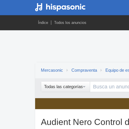
Índice
Todos los anuncios
Mercasonic
Compraventa
Equipo de es
Todas las categorías
Audient Nero Control de