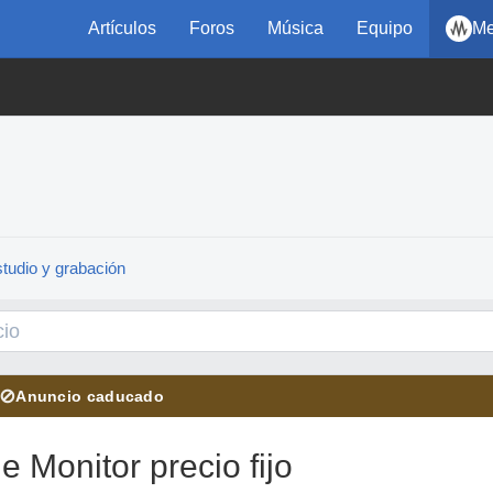
Artículos
Foros
Música
Equipo
Me
tudio y grabación
⊘
Anuncio caducado
 Monitor precio fijo